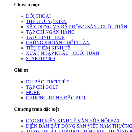
Chuyên mục
ĐỐI THOẠI
THẾ GIỚI SỰ KIỆN
XÂY DỰNG VÀ BẤT ĐỘNG SẢN - CUỐI TUẦN
TẠP CHÍ NGÂN HÀNG
TÀI CHÍNH THUẾ
CHỨNG KHOÁN CUỐI TUẦN
TIÊU ĐIỂM KINH TẾ
XUẤT NHẬP KHẨU - CUỐI TUẦN
STARTUP 360
Giải trí
DỰ BÁO THỜI TIẾT
TẠP CHÍ GOLF
MORE
CHƯƠNG TRÌNH ĐẶC BIỆT
Chương trình đặc biệt
CÁC SỰ KIỆN KINH TẾ VĂN HÓA NỔI BẬT
DIỄN ĐÀN BẤT ĐỘNG SẢN VIỆT NAM THƯỜNG
TỔNG THUẬT HỌP BÁO CHÍNH PHỦ THƯỜNG 