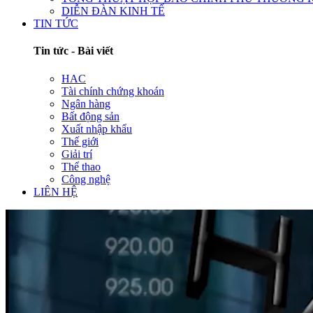
DIỄN ĐÀN KINH TẾ
TIN TỨC
Tin tức - Bài viết
HAC
Tài chính chứng khoán
Ngân hàng
Bất động sản
Xuất nhập khẩu
Thế giới
Giải trí
Thể thao
Công nghệ
LIÊN HỆ