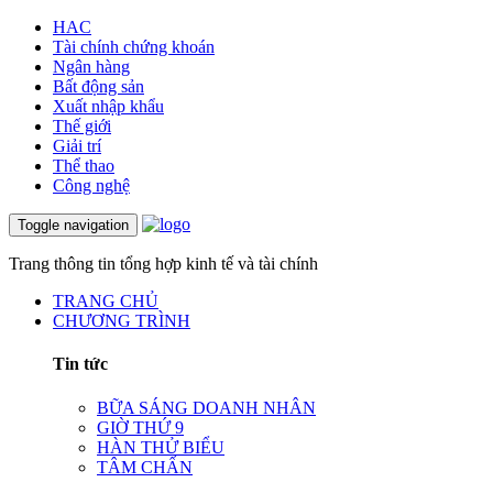
HAC
Tài chính chứng khoán
Ngân hàng
Bất động sản
Xuất nhập khẩu
Thế giới
Giải trí
Thể thao
Công nghệ
Toggle navigation
Trang thông tin tổng hợp kinh tế và tài chính
TRANG CHỦ
CHƯƠNG TRÌNH
Tin tức
BỮA SÁNG DOANH NHÂN
GIỜ THỨ 9
HÀN THỬ BIỂU
TÂM CHẤN