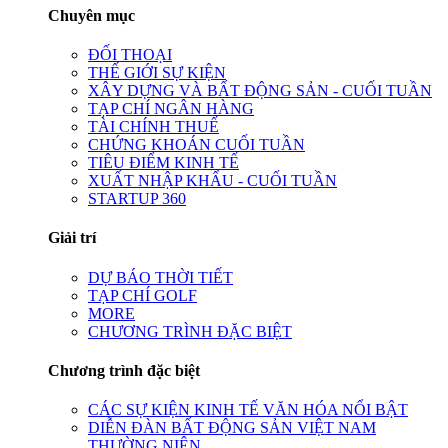
Chuyên mục
ĐỐI THOẠI
THẾ GIỚI SỰ KIỆN
XÂY DỰNG VÀ BẤT ĐỘNG SẢN - CUỐI TUẦN
TẠP CHÍ NGÂN HÀNG
TÀI CHÍNH THUẾ
CHỨNG KHOÁN CUỐI TUẦN
TIÊU ĐIỂM KINH TẾ
XUẤT NHẬP KHẨU - CUỐI TUẦN
STARTUP 360
Giải trí
DỰ BÁO THỜI TIẾT
TẠP CHÍ GOLF
MORE
CHƯƠNG TRÌNH ĐẶC BIỆT
Chương trình đặc biệt
CÁC SỰ KIỆN KINH TẾ VĂN HÓA NỔI BẬT
DIỄN ĐÀN BẤT ĐỘNG SẢN VIỆT NAM
THƯỜNG NIÊN