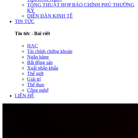
TỔNG THUẬT HỌP BÁO CHÍNH PHỦ THƯỜNG
KỲ
DIỄN ĐÀN KINH TẾ
TIN TỨC
Tin tức - Bài viết
HAC
Tài chính chứng khoán
Ngân hàng
Bất động sản
Xuất nhập khẩu
Thế giới
Giải trí
Thể thao
Công nghệ
LIÊN HỆ