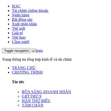
HAC
Tài chính chứng khoán
Ngân hàng
Bất động sản
Xuất nhập khẩu
Thế giới
Giải trí
Thể thao
Công nghệ
Toggle navigation
Trang thông tin tổng hợp kinh tế và tài chính
TRANG CHỦ
CHƯƠNG TRÌNH
Tin tức
BỮA SÁNG DOANH NHÂN
GIỜ THỨ 9
HÀN THỬ BIỂU
TÂM CHẤN