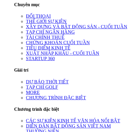
Chuyên mục
ĐỐI THOẠI
THẾ GIỚI SỰ KIỆN
XÂY DỰNG VÀ BẤT ĐỘNG SẢN - CUỐI TUẦN
TẠP CHÍ NGÂN HÀNG
TÀI CHÍNH THUẾ
CHỨNG KHOÁN CUỐI TUẦN
TIÊU ĐIỂM KINH TẾ
XUẤT NHẬP KHẨU - CUỐI TUẦN
STARTUP 360
Giải trí
DỰ BÁO THỜI TIẾT
TẠP CHÍ GOLF
MORE
CHƯƠNG TRÌNH ĐẶC BIỆT
Chương trình đặc biệt
CÁC SỰ KIỆN KINH TẾ VĂN HÓA NỔI BẬT
DIỄN ĐÀN BẤT ĐỘNG SẢN VIỆT NAM
THƯỜNG NIÊN