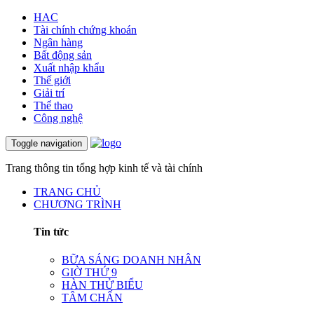
HAC
Tài chính chứng khoán
Ngân hàng
Bất động sản
Xuất nhập khẩu
Thế giới
Giải trí
Thể thao
Công nghệ
Toggle navigation
Trang thông tin tổng hợp kinh tế và tài chính
TRANG CHỦ
CHƯƠNG TRÌNH
Tin tức
BỮA SÁNG DOANH NHÂN
GIỜ THỨ 9
HÀN THỬ BIỂU
TÂM CHẤN