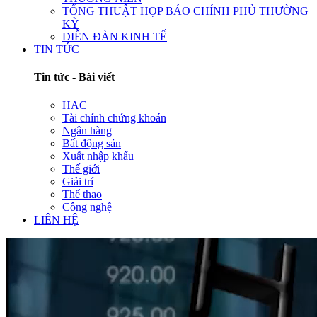
TỔNG THUẬT HỌP BÁO CHÍNH PHỦ THƯỜNG
KỲ
DIỄN ĐÀN KINH TẾ
TIN TỨC
Tin tức - Bài viết
HAC
Tài chính chứng khoán
Ngân hàng
Bất động sản
Xuất nhập khẩu
Thế giới
Giải trí
Thể thao
Công nghệ
LIÊN HỆ