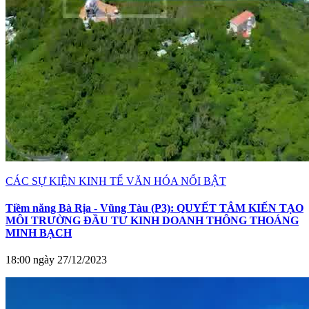
CÁC SỰ KIỆN KINH TẾ VĂN HÓA NỔI BẬT
Tiềm năng Bà Rịa - Vũng Tàu (P3): QUYẾT TÂM KIẾN TẠO
MÔI TRƯỜNG ĐẦU TƯ KINH DOANH THÔNG THOÁNG
MINH BẠCH
18:00 ngày 27/12/2023