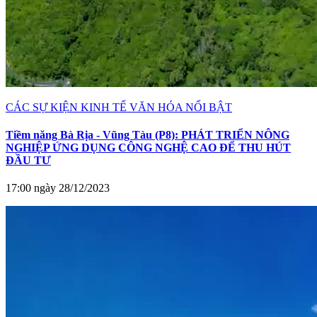
CÁC SỰ KIỆN KINH TẾ VĂN HÓA NỔI BẬT
Tiềm năng Bà Rịa - Vũng Tàu (P8): PHÁT TRIỂN NÔNG
NGHIỆP ỨNG DỤNG CÔNG NGHỆ CAO ĐỂ THU HÚT
ĐẦU TƯ
17:00 ngày 28/12/2023