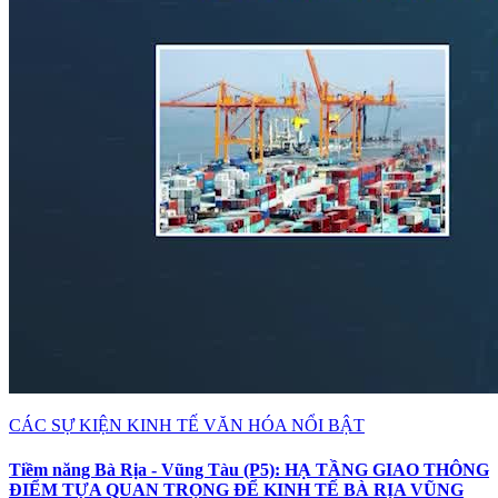
CÁC SỰ KIỆN KINH TẾ VĂN HÓA NỔI BẬT
Tiềm năng Bà Rịa - Vũng Tàu (P5): HẠ TẦNG GIAO THÔNG
ĐIỂM TỰA QUAN TRỌNG ĐỂ KINH TẾ BÀ RỊA VŨNG