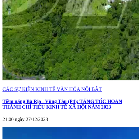
CÁC SỰ KIỆN KINH TẾ VĂN HÓA NỔI BẬT
Tiềm năng Bà Rịa - Vũng Tàu (P4): TĂNG TỐC HOÀN
THÀNH CHỈ TIÊU KINH TẾ XÃ HỘI NĂM 2023
21:00 ngày 27/12/2023