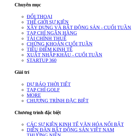
Chuyên mục
ĐỐI THOẠI
THẾ GIỚI SỰ KIỆN
XÂY DỰNG VÀ BẤT ĐỘNG SẢN - CUỐI TUẦN
TẠP CHÍ NGÂN HÀNG
TÀI CHÍNH THUẾ
CHỨNG KHOÁN CUỐI TUẦN
TIÊU ĐIỂM KINH TẾ
XUẤT NHẬP KHẨU - CUỐI TUẦN
STARTUP 360
Giải trí
DỰ BÁO THỜI TIẾT
TẠP CHÍ GOLF
MORE
CHƯƠNG TRÌNH ĐẶC BIỆT
Chương trình đặc biệt
CÁC SỰ KIỆN KINH TẾ VĂN HÓA NỔI BẬT
DIỄN ĐÀN BẤT ĐỘNG SẢN VIỆT NAM
THƯỜNG NIÊN