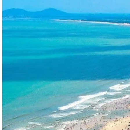
CÁC SỰ KIỆN KINH TẾ VĂN HÓA NỔI BẬT
Tiềm năng Bà Rịa - Vũng Tàu (P9): DU LỊCH BÀ RỊA VŨNG
TÀU MANG NHIỀU TIỀM NĂNG PHÁT TRIỂN
Nguồn: SCTV8 - VITV