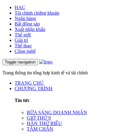
HAC
Tài chính chứng khoán
Ngân hàng
Bất động sản
Xuất nhập khẩu
Thế giới
Giải trí
Thể thao
Công nghệ
Toggle navigation
Trang thông tin tổng hợp kinh tế và tài chính
TRANG CHỦ
CHƯƠNG TRÌNH
Tin tức
BỮA SÁNG DOANH NHÂN
GIỜ THỨ 9
HÀN THỬ BIỂU
TÂM CHẤN