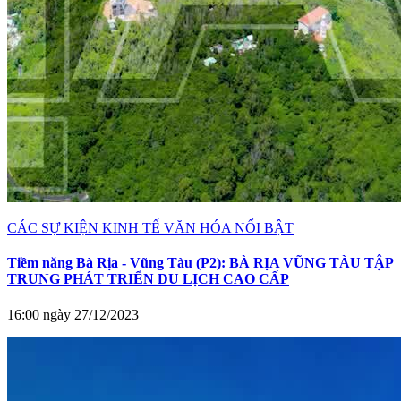
CÁC SỰ KIỆN KINH TẾ VĂN HÓA NỔI BẬT
Tiềm năng Bà Rịa - Vũng Tàu (P2): BÀ RỊA VŨNG TÀU TẬP
TRUNG PHÁT TRIỂN DU LỊCH CAO CẤP
16:00 ngày 27/12/2023