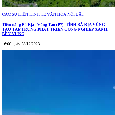
CÁC SỰ KIỆN KINH TẾ VĂN HÓA NỔI BẬT
Tiềm năng Bà Rịa - Vũng Tàu (P7): TỈNH BÀ RỊA VŨNG
TÀU TẬP TRUNG PHÁT TRIỂN CÔNG NGHIỆP XANH,
BỀN VỮNG
16:00 ngày 28/12/2023