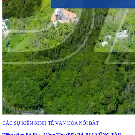
CÁC SỰ KIỆN KINH TẾ VĂN HÓA NỔI BẬT
Tiềm năng Bà Rịa - Vũng Tàu (P6): BÀ RỊA VŨNG TÀU