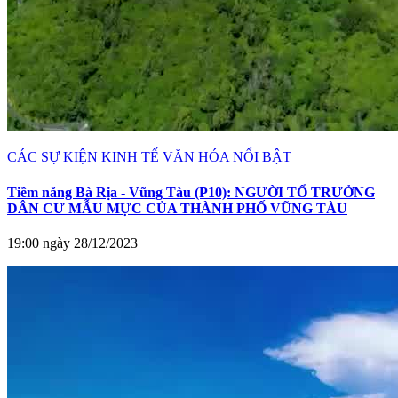
CÁC SỰ KIỆN KINH TẾ VĂN HÓA NỔI BẬT
Tiềm năng Bà Rịa - Vũng Tàu (P10): NGƯỜI TỔ TRƯỞNG
DÂN CƯ MẪU MỰC CỦA THÀNH PHỐ VŨNG TÀU
19:00 ngày 28/12/2023