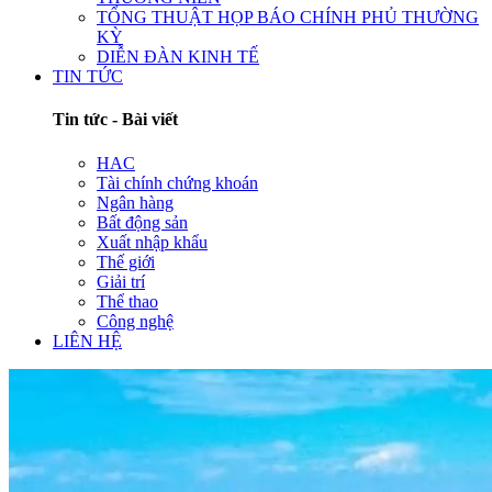
TỔNG THUẬT HỌP BÁO CHÍNH PHỦ THƯỜNG
KỲ
DIỄN ĐÀN KINH TẾ
TIN TỨC
Tin tức - Bài viết
HAC
Tài chính chứng khoán
Ngân hàng
Bất động sản
Xuất nhập khẩu
Thế giới
Giải trí
Thể thao
Công nghệ
LIÊN HỆ