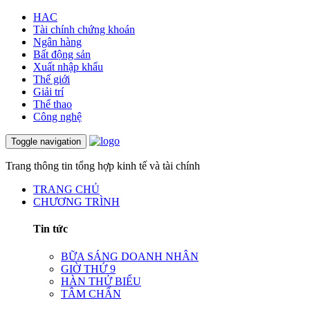
HAC
Tài chính chứng khoán
Ngân hàng
Bất động sản
Xuất nhập khẩu
Thế giới
Giải trí
Thể thao
Công nghệ
Toggle navigation
Trang thông tin tổng hợp kinh tế và tài chính
TRANG CHỦ
CHƯƠNG TRÌNH
Tin tức
BỮA SÁNG DOANH NHÂN
GIỜ THỨ 9
HÀN THỬ BIỂU
TÂM CHẤN