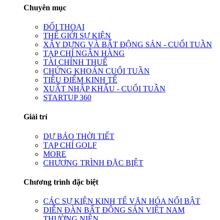
Chuyên mục
ĐỐI THOẠI
THẾ GIỚI SỰ KIỆN
XÂY DỰNG VÀ BẤT ĐỘNG SẢN - CUỐI TUẦN
TẠP CHÍ NGÂN HÀNG
TÀI CHÍNH THUẾ
CHỨNG KHOÁN CUỐI TUẦN
TIÊU ĐIỂM KINH TẾ
XUẤT NHẬP KHẨU - CUỐI TUẦN
STARTUP 360
Giải trí
DỰ BÁO THỜI TIẾT
TẠP CHÍ GOLF
MORE
CHƯƠNG TRÌNH ĐẶC BIỆT
Chương trình đặc biệt
CÁC SỰ KIỆN KINH TẾ VĂN HÓA NỔI BẬT
DIỄN ĐÀN BẤT ĐỘNG SẢN VIỆT NAM
THƯỜNG NIÊN