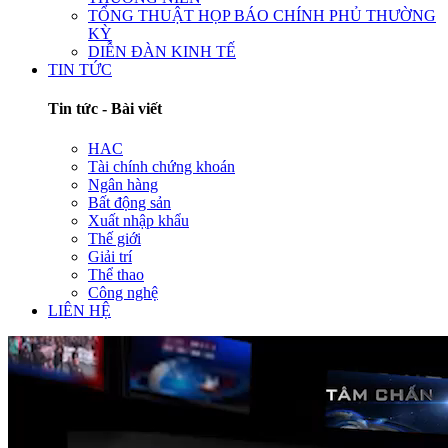
TỔNG THUẬT HỌP BÁO CHÍNH PHỦ THƯỜNG
KỲ
DIỄN ĐÀN KINH TẾ
TIN TỨC
Tin tức - Bài viết
HAC
Tài chính chứng khoán
Ngân hàng
Bất động sản
Xuất nhập khẩu
Thế giới
Giải trí
Thể thao
Công nghệ
LIÊN HỆ