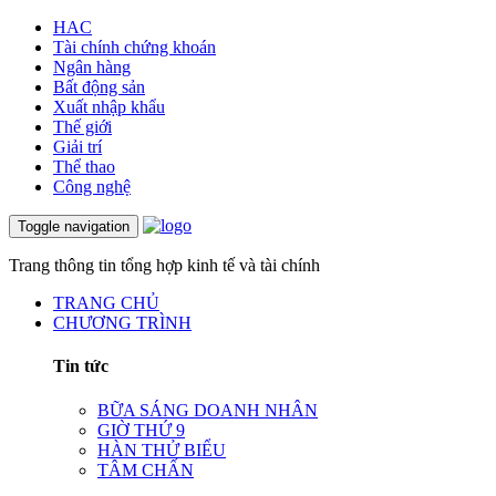
HAC
Tài chính chứng khoán
Ngân hàng
Bất động sản
Xuất nhập khẩu
Thế giới
Giải trí
Thể thao
Công nghệ
Toggle navigation
Trang thông tin tổng hợp kinh tế và tài chính
TRANG CHỦ
CHƯƠNG TRÌNH
Tin tức
BỮA SÁNG DOANH NHÂN
GIỜ THỨ 9
HÀN THỬ BIỂU
TÂM CHẤN