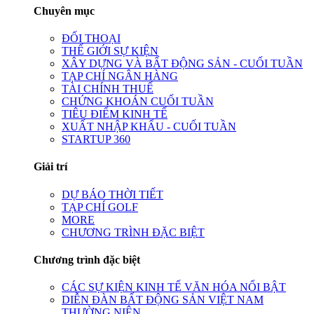
Chuyên mục
ĐỐI THOẠI
THẾ GIỚI SỰ KIỆN
XÂY DỰNG VÀ BẤT ĐỘNG SẢN - CUỐI TUẦN
TẠP CHÍ NGÂN HÀNG
TÀI CHÍNH THUẾ
CHỨNG KHOÁN CUỐI TUẦN
TIÊU ĐIỂM KINH TẾ
XUẤT NHẬP KHẨU - CUỐI TUẦN
STARTUP 360
Giải trí
DỰ BÁO THỜI TIẾT
TẠP CHÍ GOLF
MORE
CHƯƠNG TRÌNH ĐẶC BIỆT
Chương trình đặc biệt
CÁC SỰ KIỆN KINH TẾ VĂN HÓA NỔI BẬT
DIỄN ĐÀN BẤT ĐỘNG SẢN VIỆT NAM
THƯỜNG NIÊN