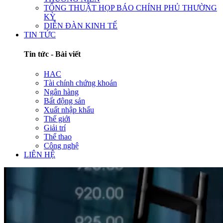
TỔNG THUẬT HỌP BÁO CHÍNH PHỦ THƯỜNG
KỲ
DIỄN ĐÀN KINH TẾ
TIN TỨC
Tin tức - Bài viết
HAC
Tài chính chứng khoán
Ngân hàng
Bất động sản
Xuất nhập khẩu
Thế giới
Giải trí
Thể thao
Công nghệ
LIÊN HỆ