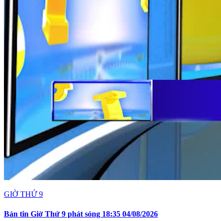
GIỜ THỨ 9
Bản tin Giờ Thứ 9 phát sóng 18:35 04/08/2026