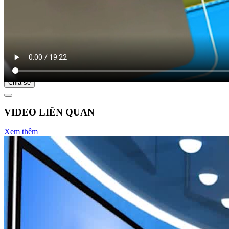
Bắt đầu tại
Chia sẻ
VIDEO LIÊN QUAN
Xem thêm