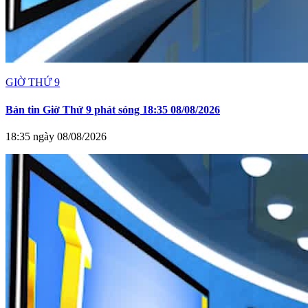
GIỜ THỨ 9
Bản tin Giờ Thứ 9 phát sóng 18:35 08/08/2026
18:35 ngày 08/08/2026