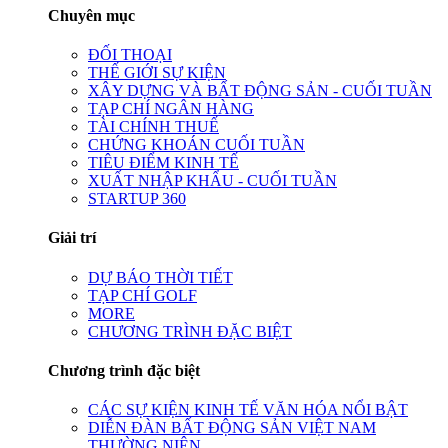
Chuyên mục
ĐỐI THOẠI
THẾ GIỚI SỰ KIỆN
XÂY DỰNG VÀ BẤT ĐỘNG SẢN - CUỐI TUẦN
TẠP CHÍ NGÂN HÀNG
TÀI CHÍNH THUẾ
CHỨNG KHOÁN CUỐI TUẦN
TIÊU ĐIỂM KINH TẾ
XUẤT NHẬP KHẨU - CUỐI TUẦN
STARTUP 360
Giải trí
DỰ BÁO THỜI TIẾT
TẠP CHÍ GOLF
MORE
CHƯƠNG TRÌNH ĐẶC BIỆT
Chương trình đặc biệt
CÁC SỰ KIỆN KINH TẾ VĂN HÓA NỔI BẬT
DIỄN ĐÀN BẤT ĐỘNG SẢN VIỆT NAM
THƯỜNG NIÊN