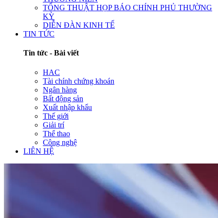
TỔNG THUẬT HỌP BÁO CHÍNH PHỦ THƯỜNG
KỲ
DIỄN ĐÀN KINH TẾ
TIN TỨC
Tin tức - Bài viết
HAC
Tài chính chứng khoán
Ngân hàng
Bất động sản
Xuất nhập khẩu
Thế giới
Giải trí
Thể thao
Công nghệ
LIÊN HỆ