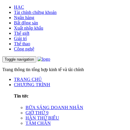
HAC
Tài chính chứng khoán
Ngân hàng
Bất động sản
Xuất nhập khẩu
Thế giới
Giải trí
Thể thao
Công nghệ
Toggle navigation
Trang thông tin tổng hợp kinh tế và tài chính
TRANG CHỦ
CHƯƠNG TRÌNH
Tin tức
BỮA SÁNG DOANH NHÂN
GIỜ THỨ 9
HÀN THỬ BIỂU
TÂM CHẤN