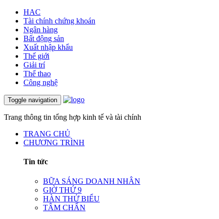
HAC
Tài chính chứng khoán
Ngân hàng
Bất động sản
Xuất nhập khẩu
Thế giới
Giải trí
Thể thao
Công nghệ
Toggle navigation
Trang thông tin tổng hợp kinh tế và tài chính
TRANG CHỦ
CHƯƠNG TRÌNH
Tin tức
BỮA SÁNG DOANH NHÂN
GIỜ THỨ 9
HÀN THỬ BIỂU
TÂM CHẤN