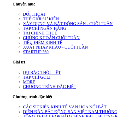
Chuyên mục
ĐỐI THOẠI
THẾ GIỚI SỰ KIỆN
XÂY DỰNG VÀ BẤT ĐỘNG SẢN - CUỐI TUẦN
TẠP CHÍ NGÂN HÀNG
TÀI CHÍNH THUẾ
CHỨNG KHOÁN CUỐI TUẦN
TIÊU ĐIỂM KINH TẾ
XUẤT NHẬP KHẨU - CUỐI TUẦN
STARTUP 360
Giải trí
DỰ BÁO THỜI TIẾT
TẠP CHÍ GOLF
MORE
CHƯƠNG TRÌNH ĐẶC BIỆT
Chương trình đặc biệt
CÁC SỰ KIỆN KINH TẾ VĂN HÓA NỔI BẬT
DIỄN ĐÀN BẤT ĐỘNG SẢN VIỆT NAM THƯỜNG
TỔNG THUẬT HỌP BÁO CHÍNH PHỦ THƯỜNG 