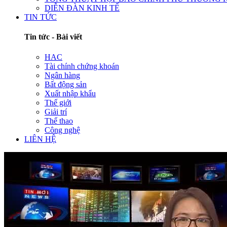
DIỄN ĐÀN KINH TẾ
TIN TỨC
Tin tức - Bài viết
HAC
Tài chính chứng khoán
Ngân hàng
Bất động sản
Xuất nhập khẩu
Thế giới
Giải trí
Thể thao
Công nghệ
LIÊN HỆ