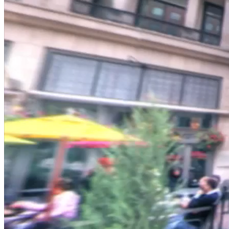
NỘI DUNG CHI TIẾT
00:40
Cảng hàng không quốc tế Long Thành: Nỗ lực "cất cánh"
trong năm 2025
01:23
Bộ GTVT cần giải ngân tiếp khoảng 20 194 tỷ đồng vốn đầu