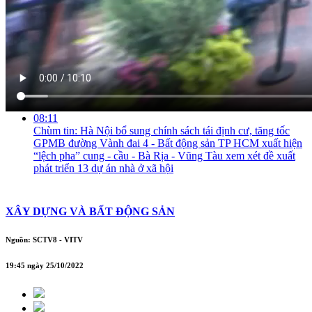
tư công
02:21
Giải ngân cho cao tốc Bắc-Nam vượt kế hoạch
03:10
Bộ GTVT sớm rà soát, trình Thủ tướng phê duyệt quy hoạch
sân bay
03:42
Ngân hàng đất nông nghiệp: Gỡ nút thắt cho sản xuất nông
nghiệp quy mô lớn
08:11
Chùm tin: Hà Nội bổ sung chính sách tái định cư, tăng tốc
GPMB đường Vành đai 4 - Bất động sản TP HCM xuất hiện
“lệch pha” cung - cầu - Bà Rịa - Vũng Tàu xem xét đề xuất
phát triển 13 dự án nhà ở xã hội
XÂY DỰNG VÀ BẤT ĐỘNG SẢN
Nguồn: SCTV8 - VITV
19:45 ngày 25/10/2022