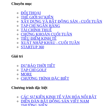
Chuyên mục
ĐỐI THOẠI
THẾ GIỚI SỰ KIỆN
XÂY DỰNG VÀ BẤT ĐỘNG SẢN - CUỐI TUẦN
TẠP CHÍ NGÂN HÀNG
TÀI CHÍNH THUẾ
CHỨNG KHOÁN CUỐI TUẦN
TIÊU ĐIỂM KINH TẾ
XUẤT NHẬP KHẨU - CUỐI TUẦN
STARTUP 360
Giải trí
DỰ BÁO THỜI TIẾT
TẠP CHÍ GOLF
MORE
CHƯƠNG TRÌNH ĐẶC BIỆT
Chương trình đặc biệt
CÁC SỰ KIỆN KINH TẾ VĂN HÓA NỔI BẬT
DIỄN ĐÀN BẤT ĐỘNG SẢN VIỆT NAM
THƯỜNG NIÊN