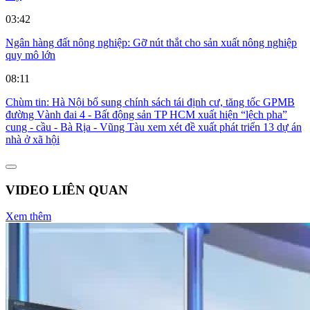
03:42
Ngân hàng đất nông nghiệp: Gỡ nút thắt cho sản xuất nông nghiệp
quy mô lớn
08:11
Chùm tin: Hà Nội bổ sung chính sách tái định cư, tăng tốc GPMB
đường Vành đai 4 - Bất động sản TP HCM xuất hiện “lệch pha”
cung - cầu - Bà Rịa - Vũng Tàu xem xét đề xuất phát triển 13 dự án
nhà ở xã hội
VIDEO LIÊN QUAN
Xem thêm