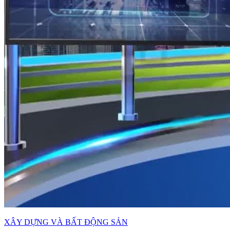
XÂY DỰNG VÀ BẤT ĐỘNG SẢN