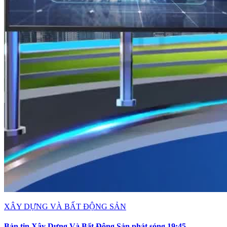
XÂY DỰNG VÀ BẤT ĐỘNG SẢN
Bản tin Xây Dựng Và Bất Động Sản phát sóng 19:45