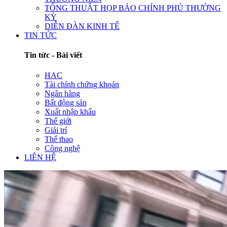
TỔNG THUẬT HỌP BÁO CHÍNH PHỦ THƯỜNG
KỲ
DIỄN ĐÀN KINH TẾ
TIN TỨC
Tin tức - Bài viết
HAC
Tài chính chứng khoán
Ngân hàng
Bất động sản
Xuất nhập khẩu
Thế giới
Giải trí
Thể thao
Công nghệ
LIÊN HỆ