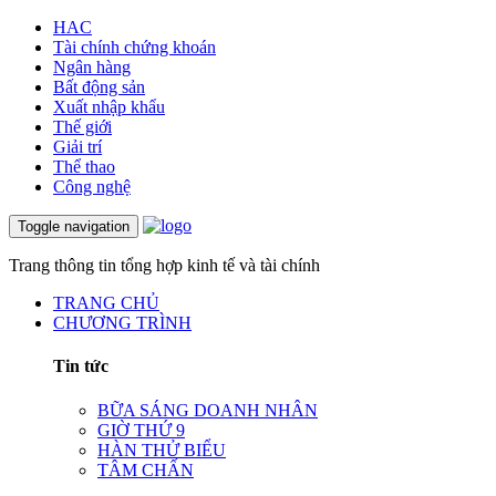
HAC
Tài chính chứng khoán
Ngân hàng
Bất động sản
Xuất nhập khẩu
Thế giới
Giải trí
Thể thao
Công nghệ
Toggle navigation
Trang thông tin tổng hợp kinh tế và tài chính
TRANG CHỦ
CHƯƠNG TRÌNH
Tin tức
BỮA SÁNG DOANH NHÂN
GIỜ THỨ 9
HÀN THỬ BIỂU
TÂM CHẤN