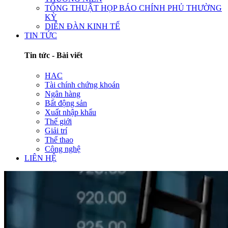
TỔNG THUẬT HỌP BÁO CHÍNH PHỦ THƯỜNG
KỲ
DIỄN ĐÀN KINH TẾ
TIN TỨC
Tin tức - Bài viết
HAC
Tài chính chứng khoán
Ngân hàng
Bất động sản
Xuất nhập khẩu
Thế giới
Giải trí
Thể thao
Công nghệ
LIÊN HỆ