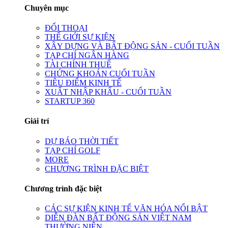
Chuyên mục
ĐỐI THOẠI
THẾ GIỚI SỰ KIỆN
XÂY DỰNG VÀ BẤT ĐỘNG SẢN - CUỐI TUẦN
TẠP CHÍ NGÂN HÀNG
TÀI CHÍNH THUẾ
CHỨNG KHOÁN CUỐI TUẦN
TIÊU ĐIỂM KINH TẾ
XUẤT NHẬP KHẨU - CUỐI TUẦN
STARTUP 360
Giải trí
DỰ BÁO THỜI TIẾT
TẠP CHÍ GOLF
MORE
CHƯƠNG TRÌNH ĐẶC BIỆT
Chương trình đặc biệt
CÁC SỰ KIỆN KINH TẾ VĂN HÓA NỔI BẬT
DIỄN ĐÀN BẤT ĐỘNG SẢN VIỆT NAM
THƯỜNG NIÊN