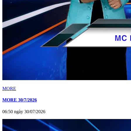
MORE
MORE 30/7/2026
06:50 ngày 30/07/2026