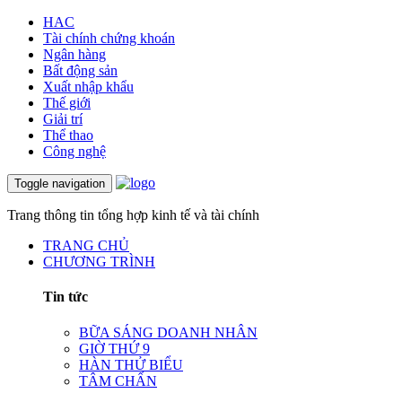
HAC
Tài chính chứng khoán
Ngân hàng
Bất động sản
Xuất nhập khẩu
Thế giới
Giải trí
Thể thao
Công nghệ
Toggle navigation
Trang thông tin tổng hợp kinh tế và tài chính
TRANG CHỦ
CHƯƠNG TRÌNH
Tin tức
BỮA SÁNG DOANH NHÂN
GIỜ THỨ 9
HÀN THỬ BIỂU
TÂM CHẤN