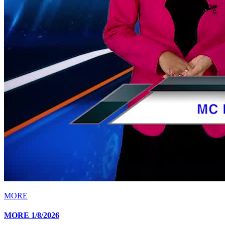
MORE
MORE 1/8/2026