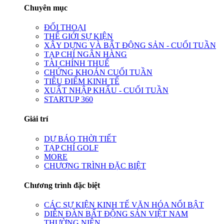
Chuyên mục
ĐỐI THOẠI
THẾ GIỚI SỰ KIỆN
XÂY DỰNG VÀ BẤT ĐỘNG SẢN - CUỐI TUẦN
TẠP CHÍ NGÂN HÀNG
TÀI CHÍNH THUẾ
CHỨNG KHOÁN CUỐI TUẦN
TIÊU ĐIỂM KINH TẾ
XUẤT NHẬP KHẨU - CUỐI TUẦN
STARTUP 360
Giải trí
DỰ BÁO THỜI TIẾT
TẠP CHÍ GOLF
MORE
CHƯƠNG TRÌNH ĐẶC BIỆT
Chương trình đặc biệt
CÁC SỰ KIỆN KINH TẾ VĂN HÓA NỔI BẬT
DIỄN ĐÀN BẤT ĐỘNG SẢN VIỆT NAM
THƯỜNG NIÊN