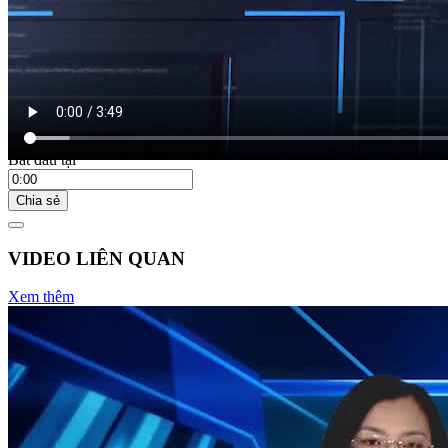
06:50 ngày 26/05/2026
Bắt đầu tại
Chia sẻ
VIDEO LIÊN QUAN
Xem thêm