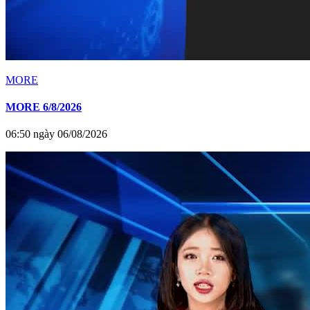
MORE
MORE 6/8/2026
06:50 ngày 06/08/2026