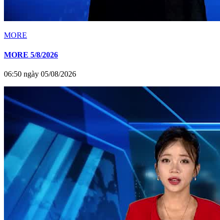
MORE
MORE 5/8/2026
06:50 ngày 05/08/2026