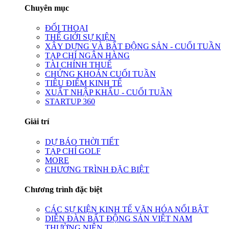
Chuyên mục
ĐỐI THOẠI
THẾ GIỚI SỰ KIỆN
XÂY DỰNG VÀ BẤT ĐỘNG SẢN - CUỐI TUẦN
TẠP CHÍ NGÂN HÀNG
TÀI CHÍNH THUẾ
CHỨNG KHOÁN CUỐI TUẦN
TIÊU ĐIỂM KINH TẾ
XUẤT NHẬP KHẨU - CUỐI TUẦN
STARTUP 360
Giải trí
DỰ BÁO THỜI TIẾT
TẠP CHÍ GOLF
MORE
CHƯƠNG TRÌNH ĐẶC BIỆT
Chương trình đặc biệt
CÁC SỰ KIỆN KINH TẾ VĂN HÓA NỔI BẬT
DIỄN ĐÀN BẤT ĐỘNG SẢN VIỆT NAM
THƯỜNG NIÊN