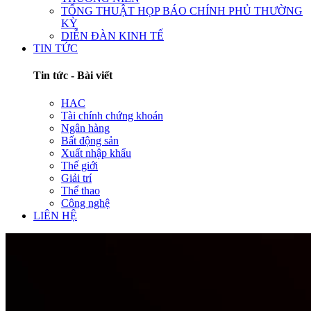
TỔNG THUẬT HỌP BÁO CHÍNH PHỦ THƯỜNG
KỲ
DIỄN ĐÀN KINH TẾ
TIN TỨC
Tin tức - Bài viết
HAC
Tài chính chứng khoán
Ngân hàng
Bất động sản
Xuất nhập khẩu
Thế giới
Giải trí
Thể thao
Công nghệ
LIÊN HỆ