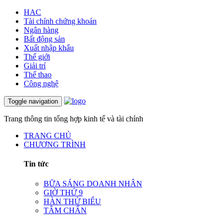
HAC
Tài chính chứng khoán
Ngân hàng
Bất động sản
Xuất nhập khẩu
Thế giới
Giải trí
Thể thao
Công nghệ
Toggle navigation
Trang thông tin tổng hợp kinh tế và tài chính
TRANG CHỦ
CHƯƠNG TRÌNH
Tin tức
BỮA SÁNG DOANH NHÂN
GIỜ THỨ 9
HÀN THỬ BIỂU
TÂM CHẤN