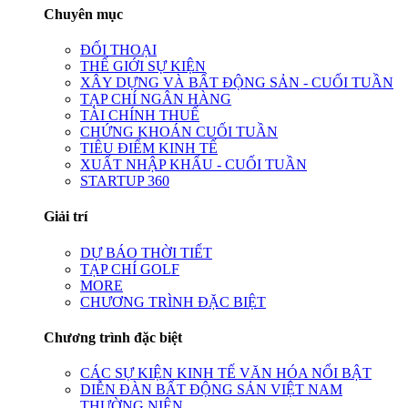
Chuyên mục
ĐỐI THOẠI
THẾ GIỚI SỰ KIỆN
XÂY DỰNG VÀ BẤT ĐỘNG SẢN - CUỐI TUẦN
TẠP CHÍ NGÂN HÀNG
TÀI CHÍNH THUẾ
CHỨNG KHOÁN CUỐI TUẦN
TIÊU ĐIỂM KINH TẾ
XUẤT NHẬP KHẨU - CUỐI TUẦN
STARTUP 360
Giải trí
DỰ BÁO THỜI TIẾT
TẠP CHÍ GOLF
MORE
CHƯƠNG TRÌNH ĐẶC BIỆT
Chương trình đặc biệt
CÁC SỰ KIỆN KINH TẾ VĂN HÓA NỔI BẬT
DIỄN ĐÀN BẤT ĐỘNG SẢN VIỆT NAM
THƯỜNG NIÊN