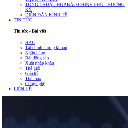
TỔNG THUẬT HỌP BÁO CHÍNH PHỦ THƯỜNG
KỲ
DIỄN ĐÀN KINH TẾ
TIN TỨC
Tin tức - Bài viết
HAC
Tài chính chứng khoán
Ngân hàng
Bất động sản
Xuất nhập khẩu
Thế giới
Giải trí
Thể thao
Công nghệ
LIÊN HỆ