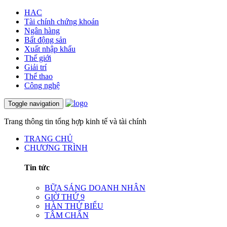
HAC
Tài chính chứng khoán
Ngân hàng
Bất động sản
Xuất nhập khẩu
Thế giới
Giải trí
Thể thao
Công nghệ
Toggle navigation
Trang thông tin tổng hợp kinh tế và tài chính
TRANG CHỦ
CHƯƠNG TRÌNH
Tin tức
BỮA SÁNG DOANH NHÂN
GIỜ THỨ 9
HÀN THỬ BIỂU
TÂM CHẤN