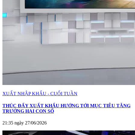
XUẤT NHẬP KHẨU - CUỐI TUẦN
THÚC ĐẨY XUẤT KHẨU HƯỚNG TỚI MỤC TIÊU TĂNG
TRƯỞNG HAI CON SỐ
21:35 ngày 27/06/2026