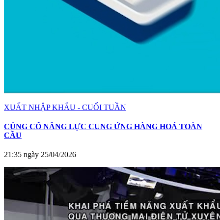
XUẤT NHẬP KHẨU - CUỐI TUẦN
CỦNG CỐ NĂNG LỰC CUNG ỨNG HÀNG HOÁ TOÀN
CẦU
21:35 ngày 25/04/2026