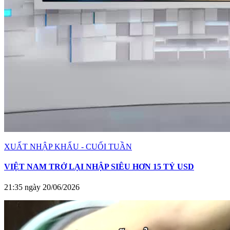
XUẤT NHẬP KHẨU - CUỐI TUẦN
VIỆT NAM TRỞ LẠI NHẬP SIÊU HƠN 15 TỶ USD
21:35 ngày 20/06/2026