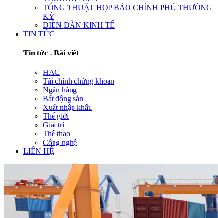
TỔNG THUẬT HỌP BÁO CHÍNH PHỦ THƯỜNG
KỲ
DIỄN ĐÀN KINH TẾ
TIN TỨC
Tin tức - Bài viết
HAC
Tài chính chứng khoán
Ngân hàng
Bất động sản
Xuất nhập khẩu
Thế giới
Giải trí
Thể thao
Công nghệ
LIÊN HỆ