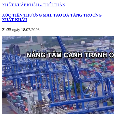
XUẤT NHẬP KHẨU - CUỐI TUẦN
XÚC TIẾN THƯƠNG MẠI, TẠO ĐÀ TĂNG TRƯỞNG
XUẤT KHẨU
21:35 ngày 18/07/2026