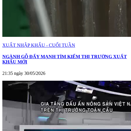
XUẤT NHẬP KHẨU - CUỐI TUẦN
NGÀNH GỖ ĐẨY MẠNH TÌM KIẾM THỊ TRƯỜNG XUẤT
KHẨU MỚI
21:35 ngày 30/05/2026