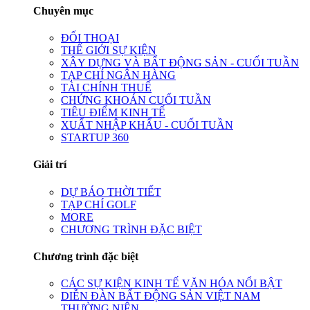
Chuyên mục
ĐỐI THOẠI
THẾ GIỚI SỰ KIỆN
XÂY DỰNG VÀ BẤT ĐỘNG SẢN - CUỐI TUẦN
TẠP CHÍ NGÂN HÀNG
TÀI CHÍNH THUẾ
CHỨNG KHOÁN CUỐI TUẦN
TIÊU ĐIỂM KINH TẾ
XUẤT NHẬP KHẨU - CUỐI TUẦN
STARTUP 360
Giải trí
DỰ BÁO THỜI TIẾT
TẠP CHÍ GOLF
MORE
CHƯƠNG TRÌNH ĐẶC BIỆT
Chương trình đặc biệt
CÁC SỰ KIỆN KINH TẾ VĂN HÓA NỔI BẬT
DIỄN ĐÀN BẤT ĐỘNG SẢN VIỆT NAM
THƯỜNG NIÊN