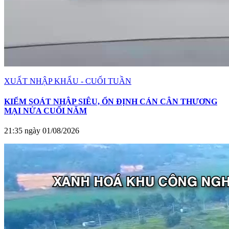
XUẤT NHẬP KHẨU - CUỐI TUẦN
KIỂM SOÁT NHẬP SIÊU, ỔN ĐỊNH CÁN CÂN THƯƠNG
MẠI NỬA CUỐI NĂM
21:35 ngày 01/08/2026