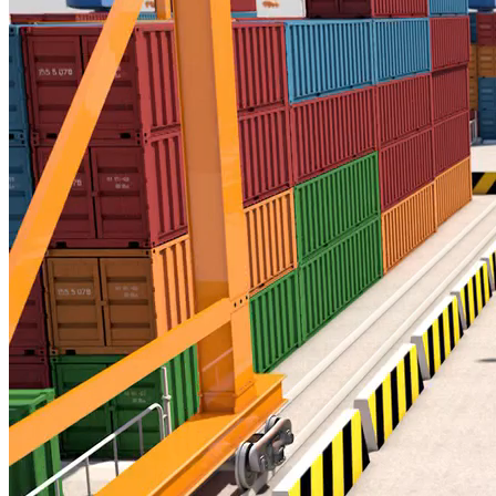
XUẤT NHẬP KHẨU - CUỐI TUẦN
Từ cú sốc thuế quan: Biến nguy thành cơ
Nguồn: SCTV8 - VITV