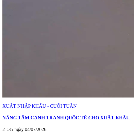
XUẤT NHẬP KHẨU - CUỐI TUẦN
NÂNG TẦM CẠNH TRANH QUỐC TẾ CHO XUẤT KHẨU
21:35 ngày 04/07/2026