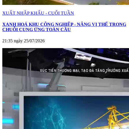
XUẤT NHẬP KHẨU - CUỐI TUẦN
XANH HOÁ KHU CÔNG NGHIỆP - NÂNG VỊ THẾ TRONG
CHUỖI CUNG ỨNG TOÀN CẦU
21:35 ngày 25/07/2026