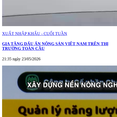
XUẤT NHẬP KHẨU - CUỐI TUẦN
GIA TĂNG DẤU ẤN NÔNG SẢN VIỆT NAM TRÊN THỊ
TRƯỜNG TOÀN CẦU
21:35 ngày 23/05/2026