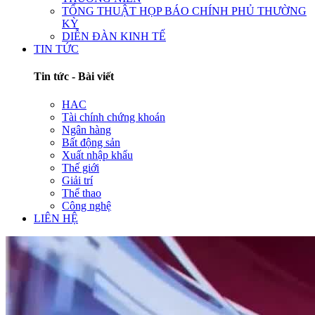
TỔNG THUẬT HỌP BÁO CHÍNH PHỦ THƯỜNG
KỲ
DIỄN ĐÀN KINH TẾ
TIN TỨC
Tin tức - Bài viết
HAC
Tài chính chứng khoán
Ngân hàng
Bất động sản
Xuất nhập khẩu
Thế giới
Giải trí
Thể thao
Công nghệ
LIÊN HỆ