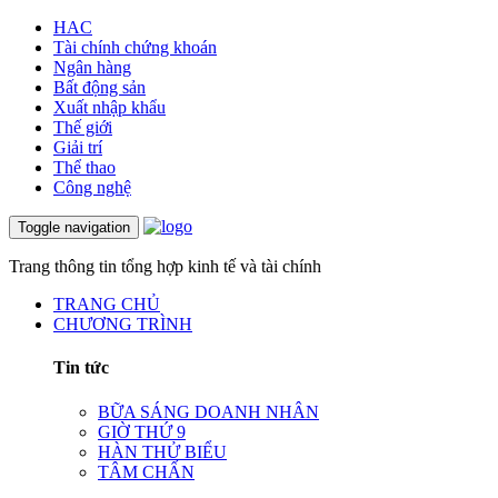
HAC
Tài chính chứng khoán
Ngân hàng
Bất động sản
Xuất nhập khẩu
Thế giới
Giải trí
Thể thao
Công nghệ
Toggle navigation
Trang thông tin tổng hợp kinh tế và tài chính
TRANG CHỦ
CHƯƠNG TRÌNH
Tin tức
BỮA SÁNG DOANH NHÂN
GIỜ THỨ 9
HÀN THỬ BIỂU
TÂM CHẤN