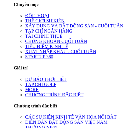
Chuyên mục
ĐỐI THOẠI
THẾ GIỚI SỰ KIỆN
XÂY DỰNG VÀ BẤT ĐỘNG SẢN - CUỐI TUẦN
TẠP CHÍ NGÂN HÀNG
TÀI CHÍNH THUẾ
CHỨNG KHOÁN CUỐI TUẦN
TIÊU ĐIỂM KINH TẾ
XUẤT NHẬP KHẨU - CUỐI TUẦN
STARTUP 360
Giải trí
DỰ BÁO THỜI TIẾT
TẠP CHÍ GOLF
MORE
CHƯƠNG TRÌNH ĐẶC BIỆT
Chương trình đặc biệt
CÁC SỰ KIỆN KINH TẾ VĂN HÓA NỔI BẬT
DIỄN ĐÀN BẤT ĐỘNG SẢN VIỆT NAM
THƯỜNG NIÊN