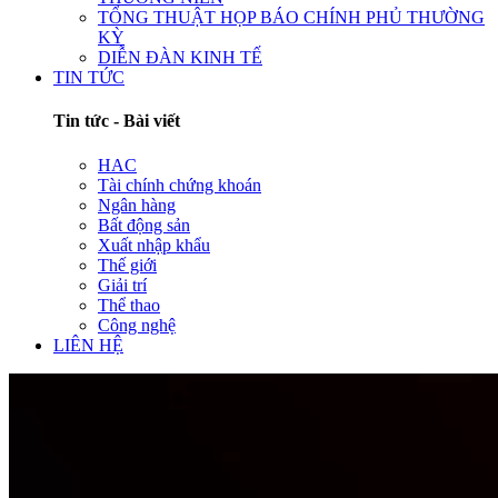
TỔNG THUẬT HỌP BÁO CHÍNH PHỦ THƯỜNG
KỲ
DIỄN ĐÀN KINH TẾ
TIN TỨC
Tin tức - Bài viết
HAC
Tài chính chứng khoán
Ngân hàng
Bất động sản
Xuất nhập khẩu
Thế giới
Giải trí
Thể thao
Công nghệ
LIÊN HỆ