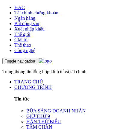
HAC
Tài chính chứng khoán
Ngân hàng
Bất động sản
Xuất nhập khẩu
Thế giới
Giải trí
Thể thao
Công nghệ
Toggle navigation
Trang thông tin tổng hợp kinh tế và tài chính
TRANG CHỦ
CHƯƠNG TRÌNH
Tin tức
BỮA SÁNG DOANH NHÂN
GIỜ THỨ 9
HÀN THỬ BIỂU
TÂM CHẤN