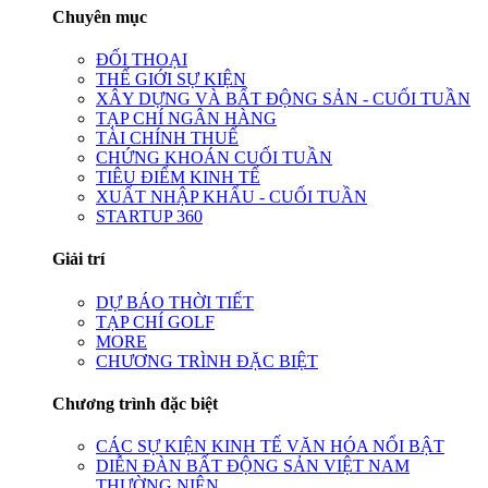
Chuyên mục
ĐỐI THOẠI
THẾ GIỚI SỰ KIỆN
XÂY DỰNG VÀ BẤT ĐỘNG SẢN - CUỐI TUẦN
TẠP CHÍ NGÂN HÀNG
TÀI CHÍNH THUẾ
CHỨNG KHOÁN CUỐI TUẦN
TIÊU ĐIỂM KINH TẾ
XUẤT NHẬP KHẨU - CUỐI TUẦN
STARTUP 360
Giải trí
DỰ BÁO THỜI TIẾT
TẠP CHÍ GOLF
MORE
CHƯƠNG TRÌNH ĐẶC BIỆT
Chương trình đặc biệt
CÁC SỰ KIỆN KINH TẾ VĂN HÓA NỔI BẬT
DIỄN ĐÀN BẤT ĐỘNG SẢN VIỆT NAM
THƯỜNG NIÊN