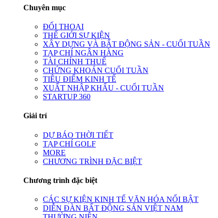
Chuyên mục
ĐỐI THOẠI
THẾ GIỚI SỰ KIỆN
XÂY DỰNG VÀ BẤT ĐỘNG SẢN - CUỐI TUẦN
TẠP CHÍ NGÂN HÀNG
TÀI CHÍNH THUẾ
CHỨNG KHOÁN CUỐI TUẦN
TIÊU ĐIỂM KINH TẾ
XUẤT NHẬP KHẨU - CUỐI TUẦN
STARTUP 360
Giải trí
DỰ BÁO THỜI TIẾT
TẠP CHÍ GOLF
MORE
CHƯƠNG TRÌNH ĐẶC BIỆT
Chương trình đặc biệt
CÁC SỰ KIỆN KINH TẾ VĂN HÓA NỔI BẬT
DIỄN ĐÀN BẤT ĐỘNG SẢN VIỆT NAM
THƯỜNG NIÊN