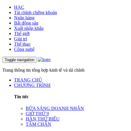
HAC
Tài chính chứng khoán
Ngân hàng
Bất động sản
Xuất nhập khẩu
Thế giới
Giải trí
Thể thao
Công nghệ
Toggle navigation
Trang thông tin tổng hợp kinh tế và tài chính
TRANG CHỦ
CHƯƠNG TRÌNH
Tin tức
BỮA SÁNG DOANH NHÂN
GIỜ THỨ 9
HÀN THỬ BIỂU
TÂM CHẤN