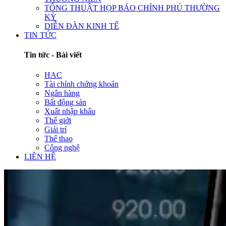
TỔNG THUẬT HỌP BÁO CHÍNH PHỦ THƯỜNG
KỲ
DIỄN ĐÀN KINH TẾ
TIN TỨC
Tin tức - Bài viết
HAC
Tài chính chứng khoán
Ngân hàng
Bất động sản
Xuất nhập khẩu
Thế giới
Giải trí
Thể thao
Công nghệ
LIÊN HỆ