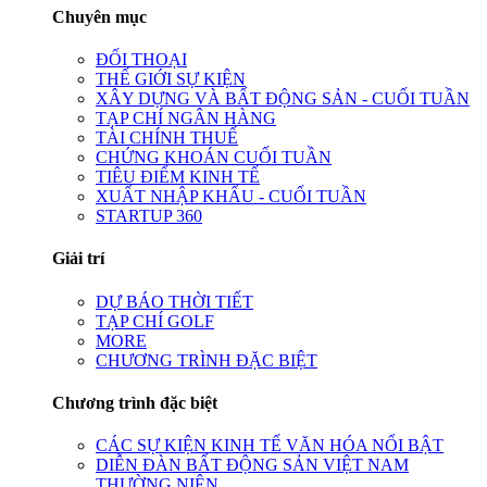
Chuyên mục
ĐỐI THOẠI
THẾ GIỚI SỰ KIỆN
XÂY DỰNG VÀ BẤT ĐỘNG SẢN - CUỐI TUẦN
TẠP CHÍ NGÂN HÀNG
TÀI CHÍNH THUẾ
CHỨNG KHOÁN CUỐI TUẦN
TIÊU ĐIỂM KINH TẾ
XUẤT NHẬP KHẨU - CUỐI TUẦN
STARTUP 360
Giải trí
DỰ BÁO THỜI TIẾT
TẠP CHÍ GOLF
MORE
CHƯƠNG TRÌNH ĐẶC BIỆT
Chương trình đặc biệt
CÁC SỰ KIỆN KINH TẾ VĂN HÓA NỔI BẬT
DIỄN ĐÀN BẤT ĐỘNG SẢN VIỆT NAM
THƯỜNG NIÊN