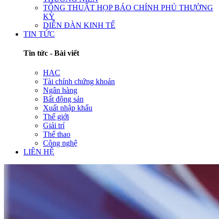
TỔNG THUẬT HỌP BÁO CHÍNH PHỦ THƯỜNG
KỲ
DIỄN ĐÀN KINH TẾ
TIN TỨC
Tin tức - Bài viết
HAC
Tài chính chứng khoán
Ngân hàng
Bất động sản
Xuất nhập khẩu
Thế giới
Giải trí
Thể thao
Công nghệ
LIÊN HỆ