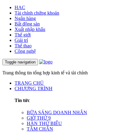
HAC
Tài chính chứng khoán
Ngân hàng
Bất động sản
Xuất nhập khẩu
Thế giới
Giải trí
Thể thao
Công nghệ
Toggle navigation
Trang thông tin tổng hợp kinh tế và tài chính
TRANG CHỦ
CHƯƠNG TRÌNH
Tin tức
BỮA SÁNG DOANH NHÂN
GIỜ THỨ 9
HÀN THỬ BIỂU
TÂM CHẤN