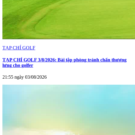
TẠP CHÍ GOLF
TẠP CHÍ GOLF 3/8/2026: Bài tập phòng tránh chấn thương
lưng cho golfer
21:55 ngày 03/08/2026