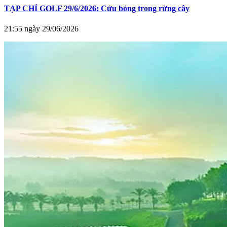
TẠP CHÍ GOLF 29/6/2026: Cứu bóng trong rừng cây
21:55 ngày 29/06/2026