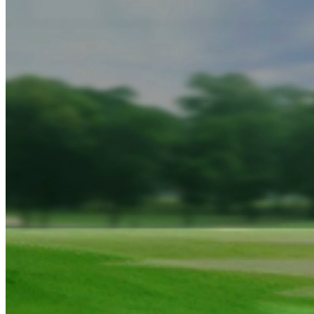
TẠP CHÍ GOLF
TẠP CHÍ GOLF 23/6/2025: Tìm hiểu thiết kế đầu gậy sắt
Nguồn: SCTV8 - VITV