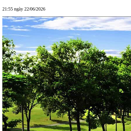
21:55 ngày 22/06/2026