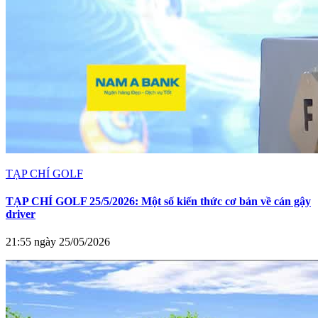
TẠP CHÍ GOLF
TẠP CHÍ GOLF 25/5/2026: Một số kiến thức cơ bản về cán gậy
driver
21:55 ngày 25/05/2026