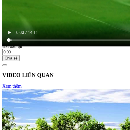
21:55 ngày 23/06/2025
Bắt đầu tại
Chia sẻ
VIDEO LIÊN QUAN
Xem thêm