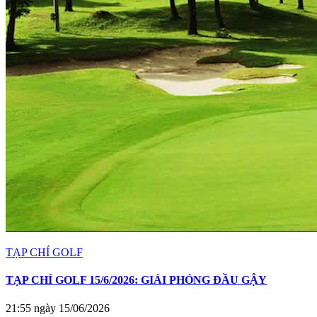
TẠP CHÍ GOLF
TẠP CHÍ GOLF 15/6/2026: GIẢI PHÓNG ĐẦU GẬY
21:55 ngày 15/06/2026