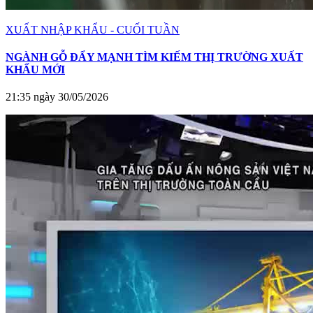
XUẤT NHẬP KHẨU - CUỐI TUẦN
NGÀNH GỖ ĐẨY MẠNH TÌM KIẾM THỊ TRƯỜNG XUẤT
KHẨU MỚI
21:35 ngày 30/05/2026