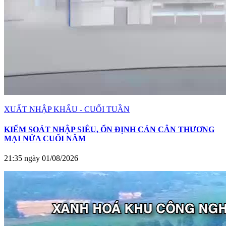
XUẤT NHẬP KHẨU - CUỐI TUẦN
KIỂM SOÁT NHẬP SIÊU, ỔN ĐỊNH CÁN CÂN THƯƠNG
MẠI NỬA CUỐI NĂM
21:35 ngày 01/08/2026