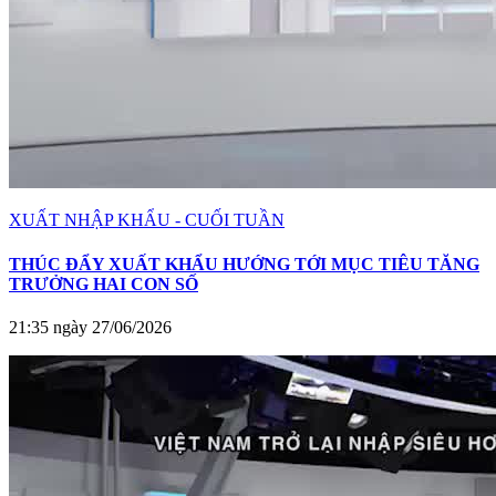
XUẤT NHẬP KHẨU - CUỐI TUẦN
THÚC ĐẨY XUẤT KHẨU HƯỚNG TỚI MỤC TIÊU TĂNG
TRƯỞNG HAI CON SỐ
21:35 ngày 27/06/2026