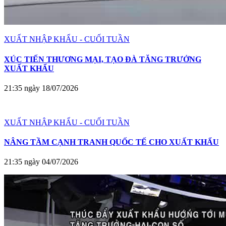
XUẤT NHẬP KHẨU - CUỐI TUẦN
XÚC TIẾN THƯƠNG MẠI, TẠO ĐÀ TĂNG TRƯỞNG
XUẤT KHẨU
21:35 ngày 18/07/2026
XUẤT NHẬP KHẨU - CUỐI TUẦN
NÂNG TẦM CẠNH TRANH QUỐC TẾ CHO XUẤT KHẨU
21:35 ngày 04/07/2026