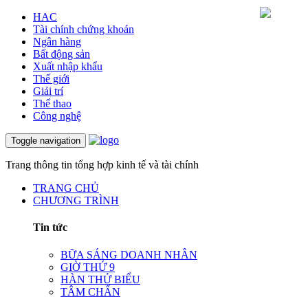
HAC
Tài chính chứng khoán
Ngân hàng
Bất động sản
Xuất nhập khẩu
Thế giới
Giải trí
Thể thao
Công nghệ
Toggle navigation
Trang thông tin tổng hợp kinh tế và tài chính
TRANG CHỦ
CHƯƠNG TRÌNH
Tin tức
BỮA SÁNG DOANH NHÂN
GIỜ THỨ 9
HÀN THỬ BIỂU
TÂM CHẤN