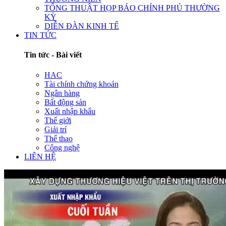
TỔNG THUẬT HỌP BÁO CHÍNH PHỦ THƯỜNG
KỲ
DIỄN ĐÀN KINH TẾ
TIN TỨC
Tin tức - Bài viết
HAC
Tài chính chứng khoán
Ngân hàng
Bất động sản
Xuất nhập khẩu
Thế giới
Giải trí
Thể thao
Công nghệ
LIÊN HỆ