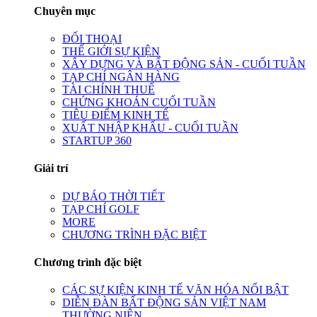
Chuyên mục
ĐỐI THOẠI
THẾ GIỚI SỰ KIỆN
XÂY DỰNG VÀ BẤT ĐỘNG SẢN - CUỐI TUẦN
TẠP CHÍ NGÂN HÀNG
TÀI CHÍNH THUẾ
CHỨNG KHOÁN CUỐI TUẦN
TIÊU ĐIỂM KINH TẾ
XUẤT NHẬP KHẨU - CUỐI TUẦN
STARTUP 360
Giải trí
DỰ BÁO THỜI TIẾT
TẠP CHÍ GOLF
MORE
CHƯƠNG TRÌNH ĐẶC BIỆT
Chương trình đặc biệt
CÁC SỰ KIỆN KINH TẾ VĂN HÓA NỔI BẬT
DIỄN ĐÀN BẤT ĐỘNG SẢN VIỆT NAM
THƯỜNG NIÊN