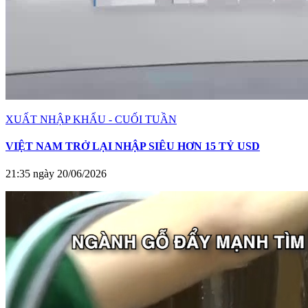
XUẤT NHẬP KHẨU - CUỐI TUẦN
VIỆT NAM TRỞ LẠI NHẬP SIÊU HƠN 15 TỶ USD
21:35 ngày 20/06/2026