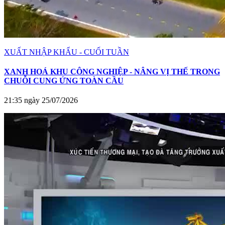
XUẤT NHẬP KHẨU - CUỐI TUẦN
XANH HOÁ KHU CÔNG NGHIỆP - NÂNG VỊ THẾ TRONG
CHUỖI CUNG ỨNG TOÀN CẦU
21:35 ngày 25/07/2026