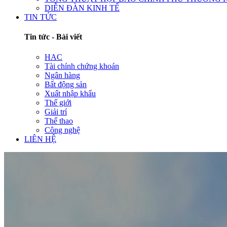
DIỄN ĐÀN KINH TẾ
TIN TỨC
Tin tức - Bài viết
HAC
Tài chính chứng khoán
Ngân hàng
Bất động sản
Xuất nhập khẩu
Thế giới
Giải trí
Thể thao
Công nghệ
LIÊN HỆ