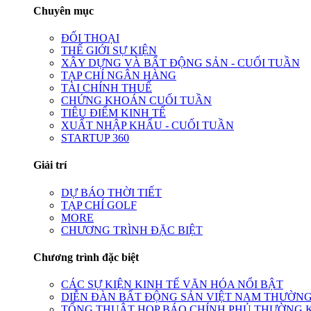
Chuyên mục
ĐỐI THOẠI
THẾ GIỚI SỰ KIỆN
XÂY DỰNG VÀ BẤT ĐỘNG SẢN - CUỐI TUẦN
TẠP CHÍ NGÂN HÀNG
TÀI CHÍNH THUẾ
CHỨNG KHOÁN CUỐI TUẦN
TIÊU ĐIỂM KINH TẾ
XUẤT NHẬP KHẨU - CUỐI TUẦN
STARTUP 360
Giải trí
DỰ BÁO THỜI TIẾT
TẠP CHÍ GOLF
MORE
CHƯƠNG TRÌNH ĐẶC BIỆT
Chương trình đặc biệt
CÁC SỰ KIỆN KINH TẾ VĂN HÓA NỔI BẬT
DIỄN ĐÀN BẤT ĐỘNG SẢN VIỆT NAM THƯỜNG
TỔNG THUẬT HỌP BÁO CHÍNH PHỦ THƯỜNG 