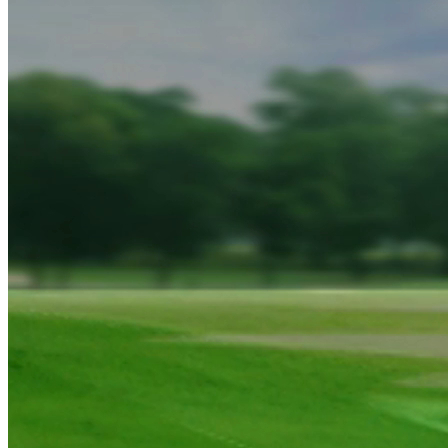
TẠP CHÍ GOLF
TẠP CHÍ GOLF 22/9/2025: Chiến thuật chơi golf trên sân ngắn
Nguồn: SCTV8 - VITV
21:55 ngày 22/09/2025