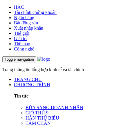
HAC
Tài chính chứng khoán
Ngân hàng
Bất động sản
Xuất nhập khẩu
Thế giới
Giải trí
Thể thao
Công nghệ
Toggle navigation
Trang thông tin tổng hợp kinh tế và tài chính
TRANG CHỦ
CHƯƠNG TRÌNH
Tin tức
BỮA SÁNG DOANH NHÂN
GIỜ THỨ 9
HÀN THỬ BIỂU
TÂM CHẤN