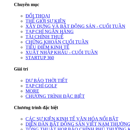
Chuyên mục
ĐỐI THOẠI
THẾ GIỚI SỰ KIỆN
XÂY DỰNG VÀ BẤT ĐỘNG SẢN - CUỐI TUẦN
TẠP CHÍ NGÂN HÀNG
TÀI CHÍNH THUẾ
CHỨNG KHOÁN CUỐI TUẦN
TIÊU ĐIỂM KINH TẾ
XUẤT NHẬP KHẨU - CUỐI TUẦN
STARTUP 360
Giải trí
DỰ BÁO THỜI TIẾT
TẠP CHÍ GOLF
MORE
CHƯƠNG TRÌNH ĐẶC BIỆT
Chương trình đặc biệt
CÁC SỰ KIỆN KINH TẾ VĂN HÓA NỔI BẬT
DIỄN ĐÀN BẤT ĐỘNG SẢN VIỆT NAM THƯỜNG
TỔNG THUẬT HỌP BÁO CHÍNH PHỦ THƯỜNG 