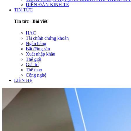
DIỄN ĐÀN KINH TẾ
TIN TỨC
Tin tức - Bài viết
HAC
Tài chính chứng khoán
Ngân hàng
Bất động sản
Xuất nhập khẩu
Thế giới
Giải trí
Thể thao
Công nghệ
LIÊN HỆ