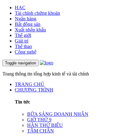
HAC
Tài chính chứng khoán
Ngân hàng
Bất động sản
Xuất nhập khẩu
Thế giới
Giải trí
Thể thao
Công nghệ
Toggle navigation
Trang thông tin tổng hợp kinh tế và tài chính
TRANG CHỦ
CHƯƠNG TRÌNH
Tin tức
BỮA SÁNG DOANH NHÂN
GIỜ THỨ 9
HÀN THỬ BIỂU
TÂM CHẤN