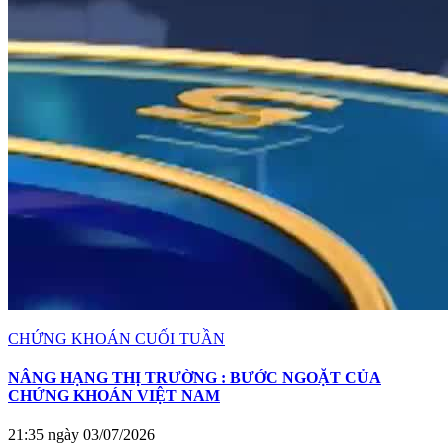
CHỨNG KHOÁN CUỐI TUẦN
NÂNG HẠNG THỊ TRƯỜNG : BƯỚC NGOẶT CỦA
CHỨNG KHOÁN VIỆT NAM
21:35 ngày 03/07/2026