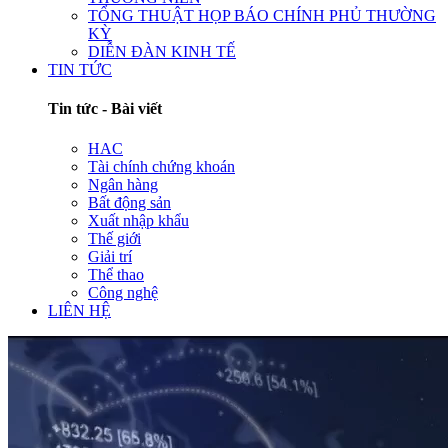
TỔNG THUẬT HỌP BÁO CHÍNH PHỦ THƯỜNG
KỲ
DIỄN ĐÀN KINH TẾ
TIN TỨC
Tin tức - Bài viết
HAC
Tài chính chứng khoán
Ngân hàng
Bất động sản
Xuất nhập khẩu
Thế giới
Giải trí
Thể thao
Công nghệ
LIÊN HỆ