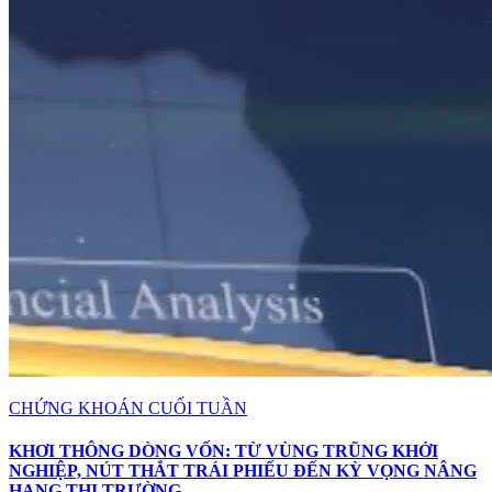
CHỨNG KHOÁN CUỐI TUẦN
KHƠI THÔNG DÒNG VỐN: TỪ VÙNG TRŨNG KHỞI
NGHIỆP, NÚT THẮT TRÁI PHIẾU ĐẾN KỲ VỌNG NÂNG
HẠNG THỊ TRƯỜNG