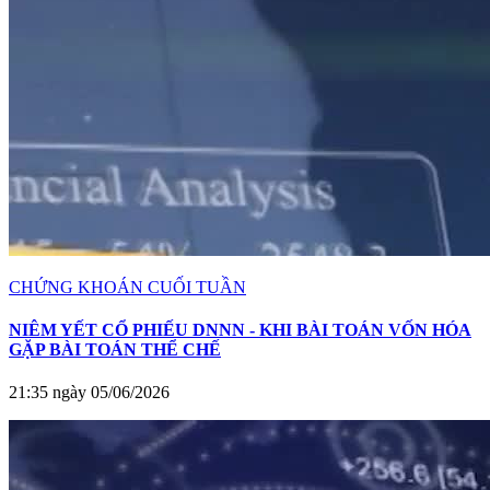
CHỨNG KHOÁN CUỐI TUẦN
NIÊM YẾT CỔ PHIẾU DNNN - KHI BÀI TOÁN VỐN HÓA
GẶP BÀI TOÁN THỂ CHẾ
21:35 ngày 05/06/2026