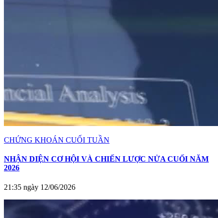
CHỨNG KHOÁN CUỐI TUẦN
NHẬN DIỆN CƠ HỘI VÀ CHIẾN LƯỢC NỬA CUỐI NĂM
2026
21:35 ngày 12/06/2026