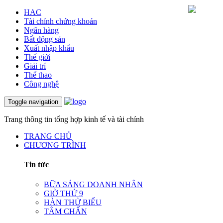
HAC
Tài chính chứng khoán
Ngân hàng
Bất động sản
Xuất nhập khẩu
Thế giới
Giải trí
Thể thao
Công nghệ
Toggle navigation
Trang thông tin tổng hợp kinh tế và tài chính
TRANG CHỦ
CHƯƠNG TRÌNH
Tin tức
BỮA SÁNG DOANH NHÂN
GIỜ THỨ 9
HÀN THỬ BIỂU
TÂM CHẤN