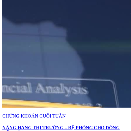
CHỨNG KHOÁN CUỐI TUẦN
NÂNG HẠNG THỊ TRƯỜNG – BỆ PHÓNG CHO DÒNG