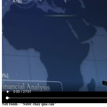
CHỨNG KHOÁN CUỐI TUẦN
Nới room - "Nước chảy qua cầu"