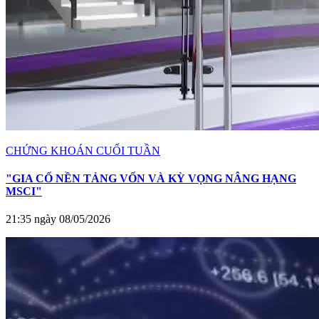
CHỨNG KHOÁN CUỐI TUẦN
"GIA CỐ NỀN TẢNG VỐN VÀ KỲ VỌNG NÂNG HẠNG
MSCI"
21:35 ngày 08/05/2026