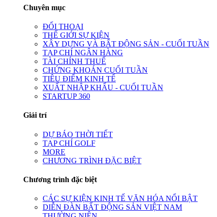
Chuyên mục
ĐỐI THOẠI
THẾ GIỚI SỰ KIỆN
XÂY DỰNG VÀ BẤT ĐỘNG SẢN - CUỐI TUẦN
TẠP CHÍ NGÂN HÀNG
TÀI CHÍNH THUẾ
CHỨNG KHOÁN CUỐI TUẦN
TIÊU ĐIỂM KINH TẾ
XUẤT NHẬP KHẨU - CUỐI TUẦN
STARTUP 360
Giải trí
DỰ BÁO THỜI TIẾT
TẠP CHÍ GOLF
MORE
CHƯƠNG TRÌNH ĐẶC BIỆT
Chương trình đặc biệt
CÁC SỰ KIỆN KINH TẾ VĂN HÓA NỔI BẬT
DIỄN ĐÀN BẤT ĐỘNG SẢN VIỆT NAM
THƯỜNG NIÊN