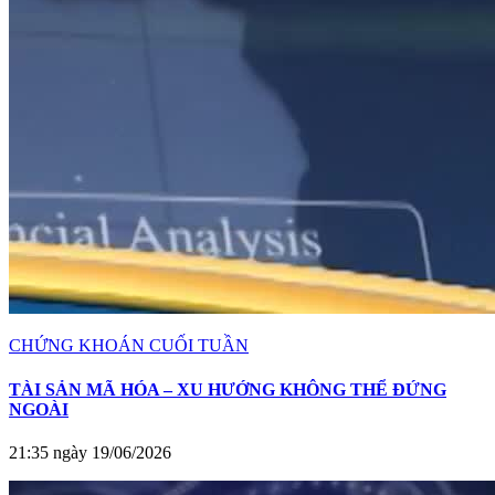
CHỨNG KHOÁN CUỐI TUẦN
TÀI SẢN MÃ HÓA – XU HƯỚNG KHÔNG THỂ ĐỨNG
NGOÀI
21:35 ngày 19/06/2026