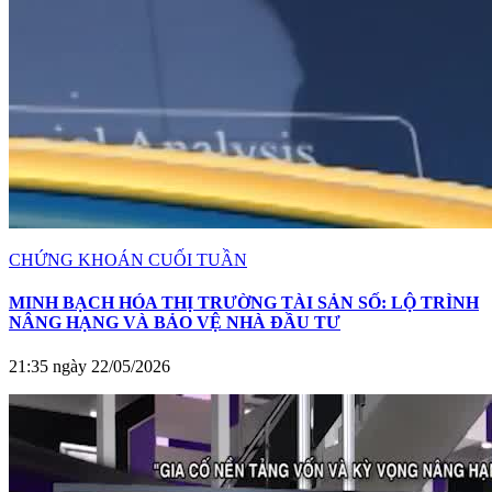
CHỨNG KHOÁN CUỐI TUẦN
MINH BẠCH HÓA THỊ TRƯỜNG TÀI SẢN SỐ: LỘ TRÌNH
NÂNG HẠNG VÀ BẢO VỆ NHÀ ĐẦU TƯ
21:35 ngày 22/05/2026