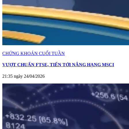
CHỨNG KHOÁN CUỐI TUẦN
VƯỢT CHUẨN FTSE, TIẾN TỚI NÂNG HẠNG MSCI
21:35 ngày 24/04/2026