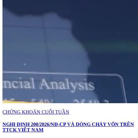
CHỨNG KHOÁN CUỐI TUẦN
NGHỊ ĐỊNH 200/2026/NĐ-CP VÀ DÒNG CHẢY VỐN TRÊN
TTCK VIỆT NAM