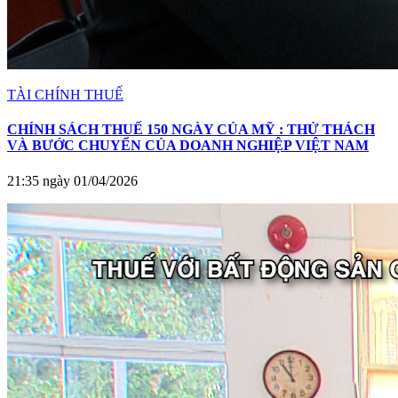
TÀI CHÍNH THUẾ
CHÍNH SÁCH THUẾ 150 NGÀY CỦA MỸ : THỬ THÁCH
VÀ BƯỚC CHUYỂN CỦA DOANH NGHIỆP VIỆT NAM
21:35 ngày 01/04/2026