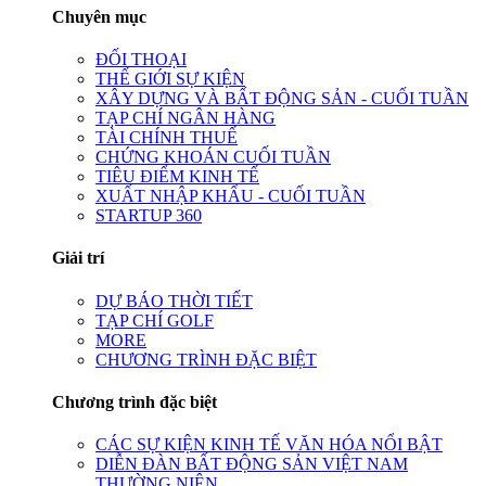
Chuyên mục
ĐỐI THOẠI
THẾ GIỚI SỰ KIỆN
XÂY DỰNG VÀ BẤT ĐỘNG SẢN - CUỐI TUẦN
TẠP CHÍ NGÂN HÀNG
TÀI CHÍNH THUẾ
CHỨNG KHOÁN CUỐI TUẦN
TIÊU ĐIỂM KINH TẾ
XUẤT NHẬP KHẨU - CUỐI TUẦN
STARTUP 360
Giải trí
DỰ BÁO THỜI TIẾT
TẠP CHÍ GOLF
MORE
CHƯƠNG TRÌNH ĐẶC BIỆT
Chương trình đặc biệt
CÁC SỰ KIỆN KINH TẾ VĂN HÓA NỔI BẬT
DIỄN ĐÀN BẤT ĐỘNG SẢN VIỆT NAM
THƯỜNG NIÊN