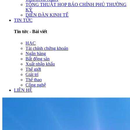
TỔNG THUẬT HỌP BÁO CHÍNH PHỦ THƯỜNG
KỲ
DIỄN ĐÀN KINH TẾ
TIN TỨC
Tin tức - Bài viết
HAC
Tài chính chứng khoán
Ngân hàng
Bất động sản
Xuất nhập khẩu
Thế giới
Giải trí
Thể thao
Công nghệ
LIÊN HỆ