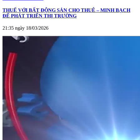
THUẾ VỚI BẤT ĐỘNG SẢN CHO THUÊ – MINH BẠCH
ĐỂ PHÁT TRIỂN THỊ TRƯỜNG
21:35 ngày 18/03/2026