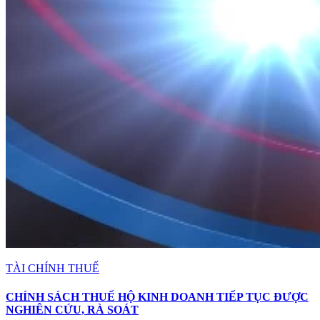
TÀI CHÍNH THUẾ
CHÍNH SÁCH THUẾ HỘ KINH DOANH TIẾP TỤC ĐƯỢC
NGHIÊN CỨU, RÀ SOÁT