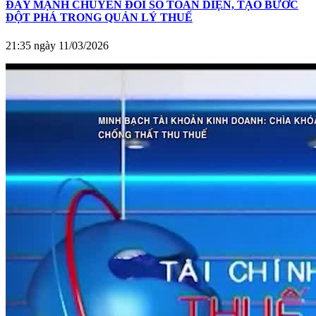
ĐẨY MẠNH CHUYỂN ĐỔI SỐ TOÀN DIỆN, TẠO BƯỚC
ĐỘT PHÁ TRONG QUẢN LÝ THUẾ
21:35 ngày 11/03/2026