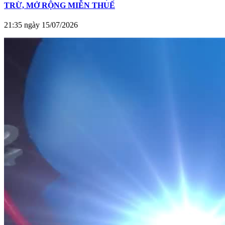
TRỪ, MỞ RỘNG MIỄN THUẾ
21:35 ngày 15/07/2026