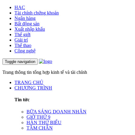
HAC
Tài chính chứng khoán
Ngân hàng
Bất động sản
Xuất nhập khẩu
Thế giới
Giải trí
Thể thao
Công nghệ
Toggle navigation
Trang thông tin tổng hợp kinh tế và tài chính
TRANG CHỦ
CHƯƠNG TRÌNH
Tin tức
BỮA SÁNG DOANH NHÂN
GIỜ THỨ 9
HÀN THỬ BIỂU
TÂM CHẤN