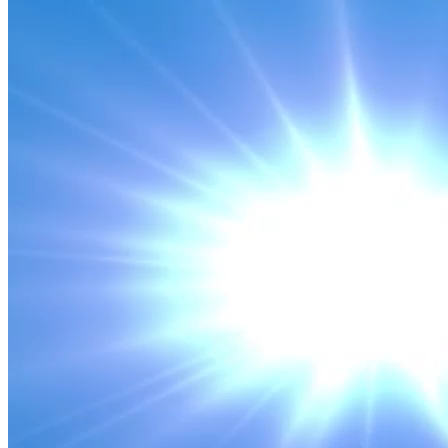
TÀI CHÍNH THUẾ
Chính sách thuế công bằng, thúc đẩy hộ kinh doanh chuyển
đổi sang doanh nghiệp
Nguồn: SCTV8 - VITV