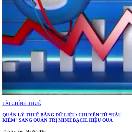
TÀI CHÍNH THUẾ
QUẢN LÝ THUẾ BẰNG DỮ LIỆU: CHUYỂN TỪ “HẬU
KIỂM” SANG QUẢN TRỊ MINH BẠCH, HIỆU QUẢ
21:35 ngày 24/06/2026