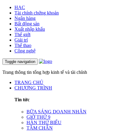
HAC
Tài chính chứng khoán
Ngân hàng
Bất động sản
Xuất nhập khẩu
Thế giới
Giải trí
Thể thao
Công nghệ
Toggle navigation
Trang thông tin tổng hợp kinh tế và tài chính
TRANG CHỦ
CHƯƠNG TRÌNH
Tin tức
BỮA SÁNG DOANH NHÂN
GIỜ THỨ 9
HÀN THỬ BIỂU
TÂM CHẤN