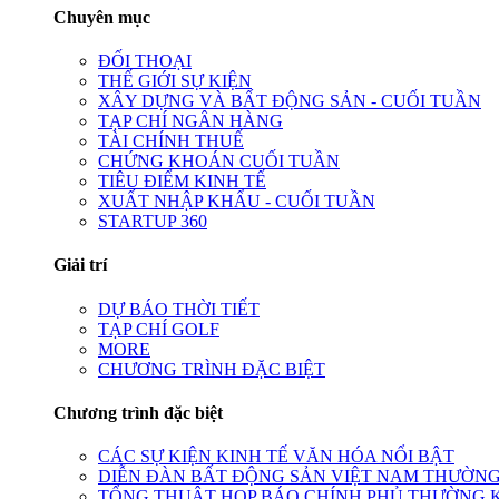
Chuyên mục
ĐỐI THOẠI
THẾ GIỚI SỰ KIỆN
XÂY DỰNG VÀ BẤT ĐỘNG SẢN - CUỐI TUẦN
TẠP CHÍ NGÂN HÀNG
TÀI CHÍNH THUẾ
CHỨNG KHOÁN CUỐI TUẦN
TIÊU ĐIỂM KINH TẾ
XUẤT NHẬP KHẨU - CUỐI TUẦN
STARTUP 360
Giải trí
DỰ BÁO THỜI TIẾT
TẠP CHÍ GOLF
MORE
CHƯƠNG TRÌNH ĐẶC BIỆT
Chương trình đặc biệt
CÁC SỰ KIỆN KINH TẾ VĂN HÓA NỔI BẬT
DIỄN ĐÀN BẤT ĐỘNG SẢN VIỆT NAM THƯỜNG
TỔNG THUẬT HỌP BÁO CHÍNH PHỦ THƯỜNG 