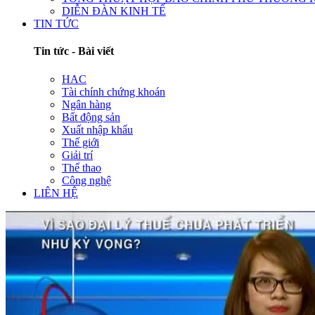
DIỄN ĐÀN KINH TẾ
TIN TỨC
Tin tức - Bài viết
HAC
Tài chính chứng khoán
Ngân hàng
Bất động sản
Xuất nhập khẩu
Thế giới
Giải trí
Thể thao
Công nghệ
LIÊN HỆ