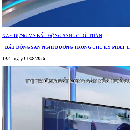
XÂY DỰNG VÀ BẤT ĐỘNG SẢN - CUỐI TUẦN
"BẤT ĐỘNG SẢN NGHỈ DƯỠNG TRONG CHU KỲ PHÁT T
19:45 ngày 01/08/2026