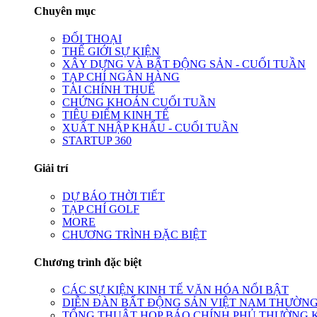
Chuyên mục
ĐỐI THOẠI
THẾ GIỚI SỰ KIỆN
XÂY DỰNG VÀ BẤT ĐỘNG SẢN - CUỐI TUẦN
TẠP CHÍ NGÂN HÀNG
TÀI CHÍNH THUẾ
CHỨNG KHOÁN CUỐI TUẦN
TIÊU ĐIỂM KINH TẾ
XUẤT NHẬP KHẨU - CUỐI TUẦN
STARTUP 360
Giải trí
DỰ BÁO THỜI TIẾT
TẠP CHÍ GOLF
MORE
CHƯƠNG TRÌNH ĐẶC BIỆT
Chương trình đặc biệt
CÁC SỰ KIỆN KINH TẾ VĂN HÓA NỔI BẬT
DIỄN ĐÀN BẤT ĐỘNG SẢN VIỆT NAM THƯỜNG
TỔNG THUẬT HỌP BÁO CHÍNH PHỦ THƯỜNG 