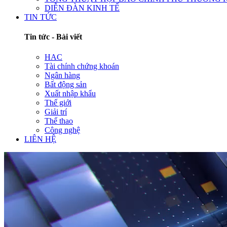
DIỄN ĐÀN KINH TẾ
TIN TỨC
Tin tức - Bài viết
HAC
Tài chính chứng khoán
Ngân hàng
Bất động sản
Xuất nhập khẩu
Thế giới
Giải trí
Thể thao
Công nghệ
LIÊN HỆ