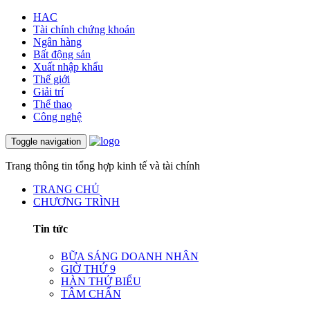
HAC
Tài chính chứng khoán
Ngân hàng
Bất động sản
Xuất nhập khẩu
Thế giới
Giải trí
Thể thao
Công nghệ
Toggle navigation
Trang thông tin tổng hợp kinh tế và tài chính
TRANG CHỦ
CHƯƠNG TRÌNH
Tin tức
BỮA SÁNG DOANH NHÂN
GIỜ THỨ 9
HÀN THỬ BIỂU
TÂM CHẤN