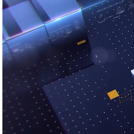
XÂY DỰNG VÀ BẤT ĐỘNG SẢN - CUỐI TUẦN
Doanh nghiệp BDS phía Nam đua bán hàng cuối năm
Nguồn: SCTV8 - VITV
19:45 ngày 18/10/2025