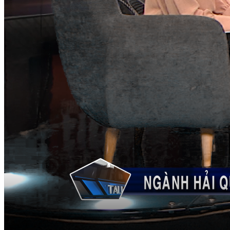
19:45 ngày 22/09/2024
Bắt đầu tại
Chia sẻ
Khách mời:
Ông Đào Duy Tám- Phó Cục trưởng Cục Giám sát quản lý về Hải
quan – Tổng Cục Hải quan
Ông Bùi Trung Kiên- Phó Chủ tịch Hiệp Hội Thương mại Điện tử
Việt Nam (VECOM)
Bà Đỗ Thị Thu Thuỷ- Giám đốc Pháp lý và Hải quan - Công ty
TNHH Chuyển phát nhanh DHL- VNPT.