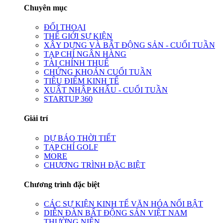
Chuyên mục
ĐỐI THOẠI
THẾ GIỚI SỰ KIỆN
XÂY DỰNG VÀ BẤT ĐỘNG SẢN - CUỐI TUẦN
TẠP CHÍ NGÂN HÀNG
TÀI CHÍNH THUẾ
CHỨNG KHOÁN CUỐI TUẦN
TIÊU ĐIỂM KINH TẾ
XUẤT NHẬP KHẨU - CUỐI TUẦN
STARTUP 360
Giải trí
DỰ BÁO THỜI TIẾT
TẠP CHÍ GOLF
MORE
CHƯƠNG TRÌNH ĐẶC BIỆT
Chương trình đặc biệt
CÁC SỰ KIỆN KINH TẾ VĂN HÓA NỔI BẬT
DIỄN ĐÀN BẤT ĐỘNG SẢN VIỆT NAM
THƯỜNG NIÊN