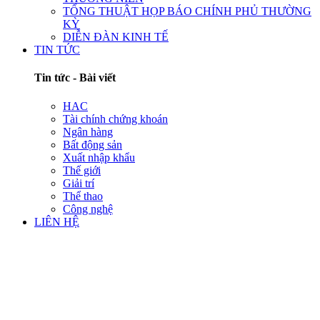
TỔNG THUẬT HỌP BÁO CHÍNH PHỦ THƯỜNG
KỲ
DIỄN ĐÀN KINH TẾ
TIN TỨC
Tin tức - Bài viết
HAC
Tài chính chứng khoán
Ngân hàng
Bất động sản
Xuất nhập khẩu
Thế giới
Giải trí
Thể thao
Công nghệ
LIÊN HỆ