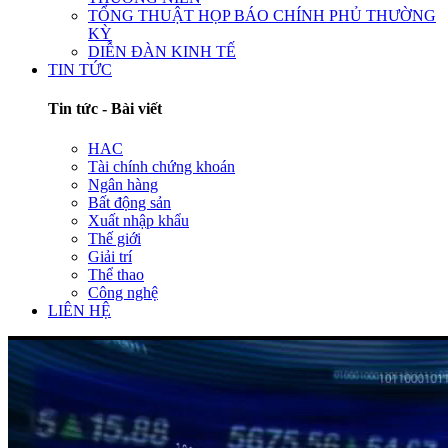
TỔNG THUẬT HỌP BÁO CHÍNH PHỦ THƯỜNG
KỲ
DIỄN ĐÀN KINH TẾ
TIN TỨC
Tin tức - Bài viết
HAC
Tài chính chứng khoán
Ngân hàng
Bất động sản
Xuất nhập khẩu
Thế giới
Giải trí
Thể thao
Công nghệ
LIÊN HỆ