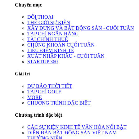
Chuyên mục
ĐỐI THOẠI
THẾ GIỚI SỰ KIỆN
XÂY DỰNG VÀ BẤT ĐỘNG SẢN - CUỐI TUẦN
TẠP CHÍ NGÂN HÀNG
TÀI CHÍNH THUẾ
CHỨNG KHOÁN CUỐI TUẦN
TIÊU ĐIỂM KINH TẾ
XUẤT NHẬP KHẨU - CUỐI TUẦN
STARTUP 360
Giải trí
DỰ BÁO THỜI TIẾT
TẠP CHÍ GOLF
MORE
CHƯƠNG TRÌNH ĐẶC BIỆT
Chương trình đặc biệt
CÁC SỰ KIỆN KINH TẾ VĂN HÓA NỔI BẬT
DIỄN ĐÀN BẤT ĐỘNG SẢN VIỆT NAM
THƯỜNG NIÊN