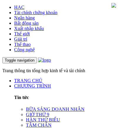
HAC
Tài chính chứng khoán
Ngân hàng
Bất động sản
Xuất nhập khẩu
Thế giới
Giải trí
Thể thao
Công nghệ
Toggle navigation
Trang thông tin tổng hợp kinh tế và tài chính
TRANG CHỦ
CHƯƠNG TRÌNH
Tin tức
BỮA SÁNG DOANH NHÂN
GIỜ THỨ 9
HÀN THỬ BIỂU
TÂM CHẤN