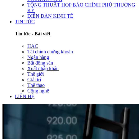
TỔNG THUẬT HỌP BÁO CHÍNH PHỦ THƯỜNG
KỲ
DIỄN ĐÀN KINH TẾ
TIN TỨC
Tin tức - Bài viết
HAC
Tài chính chứng khoán
Ngân hàng
Bất động sản
Xuất nhập khẩu
Thế giới
Giải trí
Thể thao
Công nghệ
LIÊN HỆ