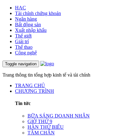
HAC
Tài chính chứng khoán
Ngân hàng
Bất động sản
Xuất nhập khẩu
Thế giới
Giải trí
Thể thao
Công nghệ
Toggle navigation
Trang thông tin tổng hợp kinh tế và tài chính
TRANG CHỦ
CHƯƠNG TRÌNH
Tin tức
BỮA SÁNG DOANH NHÂN
GIỜ THỨ 9
HÀN THỬ BIỂU
TÂM CHẤN