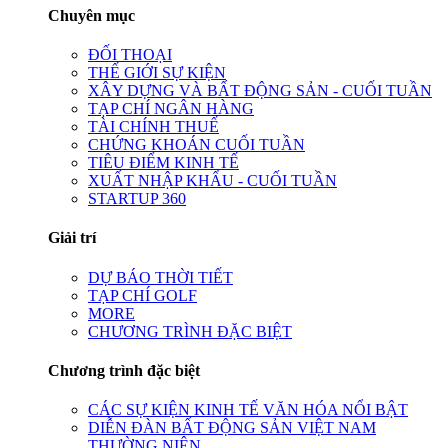
Chuyên mục
ĐỐI THOẠI
THẾ GIỚI SỰ KIỆN
XÂY DỰNG VÀ BẤT ĐỘNG SẢN - CUỐI TUẦN
TẠP CHÍ NGÂN HÀNG
TÀI CHÍNH THUẾ
CHỨNG KHOÁN CUỐI TUẦN
TIÊU ĐIỂM KINH TẾ
XUẤT NHẬP KHẨU - CUỐI TUẦN
STARTUP 360
Giải trí
DỰ BÁO THỜI TIẾT
TẠP CHÍ GOLF
MORE
CHƯƠNG TRÌNH ĐẶC BIỆT
Chương trình đặc biệt
CÁC SỰ KIỆN KINH TẾ VĂN HÓA NỔI BẬT
DIỄN ĐÀN BẤT ĐỘNG SẢN VIỆT NAM
THƯỜNG NIÊN