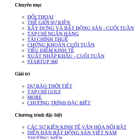
Chuyên mục
ĐỐI THOẠI
THẾ GIỚI SỰ KIỆN
XÂY DỰNG VÀ BẤT ĐỘNG SẢN - CUỐI TUẦN
TẠP CHÍ NGÂN HÀNG
TÀI CHÍNH THUẾ
CHỨNG KHOÁN CUỐI TUẦN
TIÊU ĐIỂM KINH TẾ
XUẤT NHẬP KHẨU - CUỐI TUẦN
STARTUP 360
Giải trí
DỰ BÁO THỜI TIẾT
TẠP CHÍ GOLF
MORE
CHƯƠNG TRÌNH ĐẶC BIỆT
Chương trình đặc biệt
CÁC SỰ KIỆN KINH TẾ VĂN HÓA NỔI BẬT
DIỄN ĐÀN BẤT ĐỘNG SẢN VIỆT NAM
THƯỜNG NIÊN