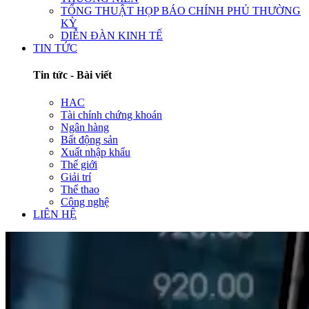
TỔNG THUẬT HỌP BÁO CHÍNH PHỦ THƯỜNG
KỲ
DIỄN ĐÀN KINH TẾ
TIN TỨC
Tin tức - Bài viết
HAC
Tài chính chứng khoán
Ngân hàng
Bất động sản
Xuất nhập khẩu
Thế giới
Giải trí
Thể thao
Công nghệ
LIÊN HỆ