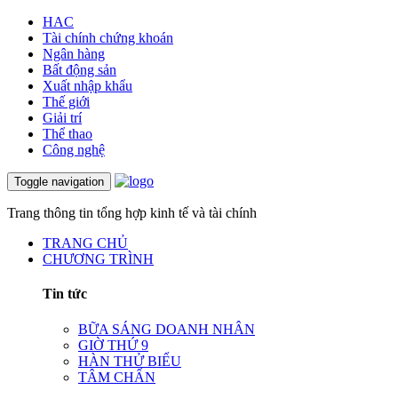
HAC
Tài chính chứng khoán
Ngân hàng
Bất động sản
Xuất nhập khẩu
Thế giới
Giải trí
Thể thao
Công nghệ
Toggle navigation
Trang thông tin tổng hợp kinh tế và tài chính
TRANG CHỦ
CHƯƠNG TRÌNH
Tin tức
BỮA SÁNG DOANH NHÂN
GIỜ THỨ 9
HÀN THỬ BIỂU
TÂM CHẤN