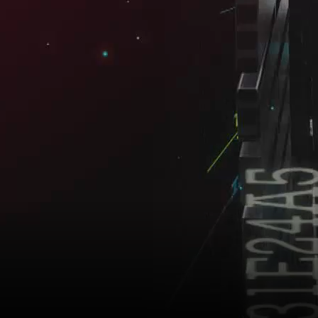
 đầu năm 2025, trong đó hoạt động kinh doanh bất động sản đã ghi nhận
ng sản vẫn đang tiếp tục chịu áp lực về vốn cả từ phía tín dụng ngân h