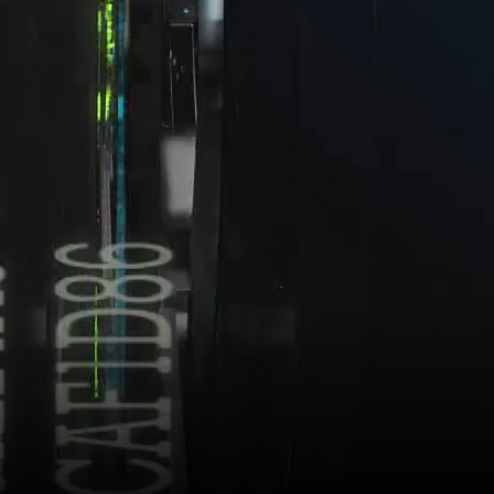
 những tín hiệu tích cực về tình hình thu hút vốn đầu tư và số doanh
àng, huy động qua trái phiếu doanh nghiệp và vốn tự có.