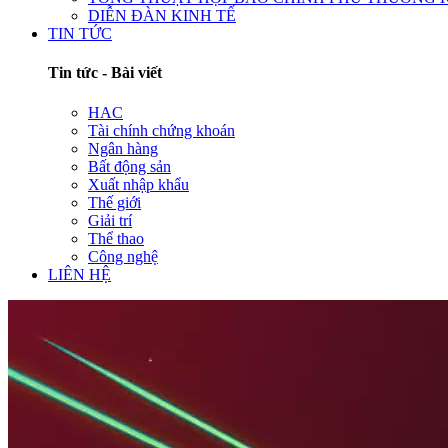
DIỄN ĐÀN KINH TẾ
TIN TỨC
Tin tức - Bài viết
HAC
Tài chính chứng khoán
Ngân hàng
Bất động sản
Xuất nhập khẩu
Thế giới
Giải trí
Thể thao
Công nghệ
LIÊN HỆ