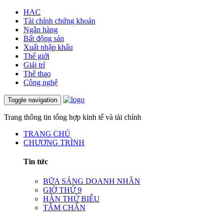
HAC
Tài chính chứng khoán
Ngân hàng
Bất động sản
Xuất nhập khẩu
Thế giới
Giải trí
Thể thao
Công nghệ
Toggle navigation
Trang thông tin tổng hợp kinh tế và tài chính
TRANG CHỦ
CHƯƠNG TRÌNH
Tin tức
BỮA SÁNG DOANH NHÂN
GIỜ THỨ 9
HÀN THỬ BIỂU
TÂM CHẤN