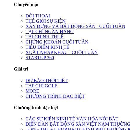
Chuyên mục
ĐỐI THOẠI
THẾ GIỚI SỰ KIỆN
XÂY DỰNG VÀ BẤT ĐỘNG SẢN - CUỐI TUẦN
TẠP CHÍ NGÂN HÀNG
TÀI CHÍNH THUẾ
CHỨNG KHOÁN CUỐI TUẦN
TIÊU ĐIỂM KINH TẾ
XUẤT NHẬP KHẨU - CUỐI TUẦN
STARTUP 360
Giải trí
DỰ BÁO THỜI TIẾT
TẠP CHÍ GOLF
MORE
CHƯƠNG TRÌNH ĐẶC BIỆT
Chương trình đặc biệt
CÁC SỰ KIỆN KINH TẾ VĂN HÓA NỔI BẬT
DIỄN ĐÀN BẤT ĐỘNG SẢN VIỆT NAM THƯỜNG
TỔNG THUẬT HỌP BÁO CHÍNH PHỦ THƯỜNG 