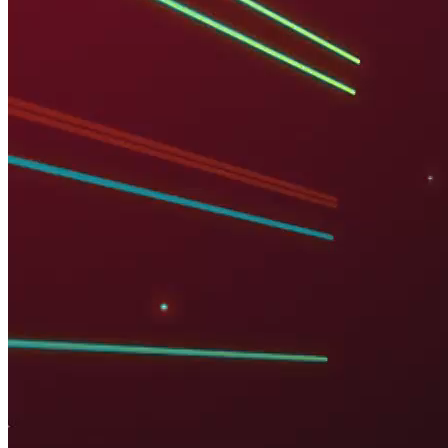
TẠP CHÍ NGÂN HÀNG
LINH HOẠT NGUỒN CUNG VỐN CHO THỊ TRƯỜNG BẤT
Nguồn: SCTV8 - VITV
21:35 ngày 19/05/2025