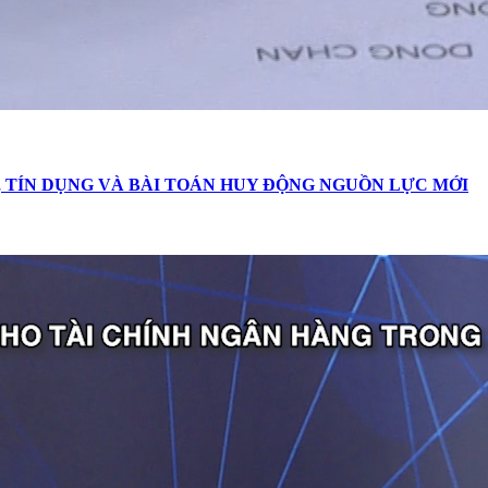
 TÍN DỤNG VÀ BÀI TOÁN HUY ĐỘNG NGUỒN LỰC MỚI