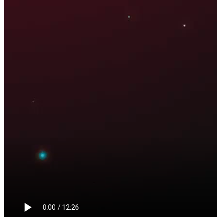
Bắt đầu tại
Chia sẻ
Cục Thống kê vừa công bố báo cáo tình hình kinh tế - xã hội 4 tháng
nghiệp bất động sản quay trở lại thị trường.
Tuy nhiên, báo cáo cũng cho biết các doanh nghiệp kinh doanh bất độ
VIDEO LIÊN QUAN
Xem thêm