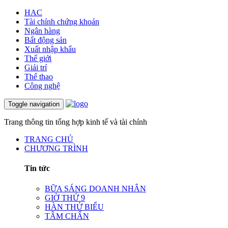
HAC
Tài chính chứng khoán
Ngân hàng
Bất động sản
Xuất nhập khẩu
Thế giới
Giải trí
Thể thao
Công nghệ
Toggle navigation
Trang thông tin tổng hợp kinh tế và tài chính
TRANG CHỦ
CHƯƠNG TRÌNH
Tin tức
BỮA SÁNG DOANH NHÂN
GIỜ THỨ 9
HÀN THỬ BIỂU
TÂM CHẤN