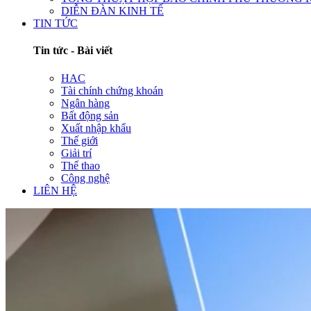
DIỄN ĐÀN KINH TẾ
TIN TỨC
Tin tức - Bài viết
HAC
Tài chính chứng khoán
Ngân hàng
Bất động sản
Xuất nhập khẩu
Thế giới
Giải trí
Thể thao
Công nghệ
LIÊN HỆ