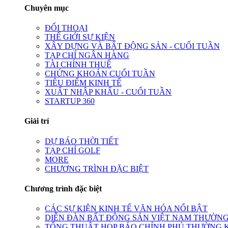
Chuyên mục
ĐỐI THOẠI
THẾ GIỚI SỰ KIỆN
XÂY DỰNG VÀ BẤT ĐỘNG SẢN - CUỐI TUẦN
TẠP CHÍ NGÂN HÀNG
TÀI CHÍNH THUẾ
CHỨNG KHOÁN CUỐI TUẦN
TIÊU ĐIỂM KINH TẾ
XUẤT NHẬP KHẨU - CUỐI TUẦN
STARTUP 360
Giải trí
DỰ BÁO THỜI TIẾT
TẠP CHÍ GOLF
MORE
CHƯƠNG TRÌNH ĐẶC BIỆT
Chương trình đặc biệt
CÁC SỰ KIỆN KINH TẾ VĂN HÓA NỔI BẬT
DIỄN ĐÀN BẤT ĐỘNG SẢN VIỆT NAM THƯỜNG
TỔNG THUẬT HỌP BÁO CHÍNH PHỦ THƯỜNG 