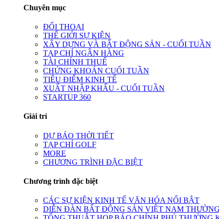
Chuyên mục
ĐỐI THOẠI
THẾ GIỚI SỰ KIỆN
XÂY DỰNG VÀ BẤT ĐỘNG SẢN - CUỐI TUẦN
TẠP CHÍ NGÂN HÀNG
TÀI CHÍNH THUẾ
CHỨNG KHOÁN CUỐI TUẦN
TIÊU ĐIỂM KINH TẾ
XUẤT NHẬP KHẨU - CUỐI TUẦN
STARTUP 360
Giải trí
DỰ BÁO THỜI TIẾT
TẠP CHÍ GOLF
MORE
CHƯƠNG TRÌNH ĐẶC BIỆT
Chương trình đặc biệt
CÁC SỰ KIỆN KINH TẾ VĂN HÓA NỔI BẬT
DIỄN ĐÀN BẤT ĐỘNG SẢN VIỆT NAM THƯỜNG
TỔNG THUẬT HỌP BÁO CHÍNH PHỦ THƯỜNG 