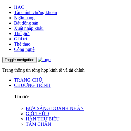
HAC
Tài chính chứng khoán
Ngân hàng
Bất động sản
Xuất nhập khẩu
Thế giới
Giải trí
Thể thao
Công nghệ
Toggle navigation
Trang thông tin tổng hợp kinh tế và tài chính
TRANG CHỦ
CHƯƠNG TRÌNH
Tin tức
BỮA SÁNG DOANH NHÂN
GIỜ THỨ 9
HÀN THỬ BIỂU
TÂM CHẤN