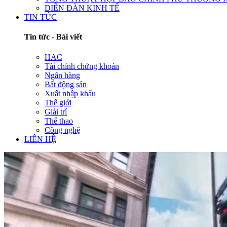
DIỄN ĐÀN KINH TẾ
TIN TỨC
Tin tức - Bài viết
HAC
Tài chính chứng khoán
Ngân hàng
Bất động sản
Xuất nhập khẩu
Thế giới
Giải trí
Thể thao
Công nghệ
LIÊN HỆ