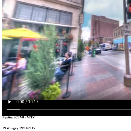
XÂY DỰNG VÀ BẤT ĐỘNG SẢN
Nguồn: SCTV8 - VITV
19:45 ngày 19/01/2015