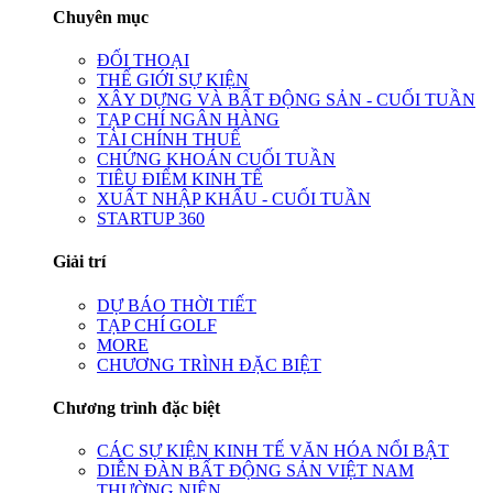
Chuyên mục
ĐỐI THOẠI
THẾ GIỚI SỰ KIỆN
XÂY DỰNG VÀ BẤT ĐỘNG SẢN - CUỐI TUẦN
TẠP CHÍ NGÂN HÀNG
TÀI CHÍNH THUẾ
CHỨNG KHOÁN CUỐI TUẦN
TIÊU ĐIỂM KINH TẾ
XUẤT NHẬP KHẨU - CUỐI TUẦN
STARTUP 360
Giải trí
DỰ BÁO THỜI TIẾT
TẠP CHÍ GOLF
MORE
CHƯƠNG TRÌNH ĐẶC BIỆT
Chương trình đặc biệt
CÁC SỰ KIỆN KINH TẾ VĂN HÓA NỔI BẬT
DIỄN ĐÀN BẤT ĐỘNG SẢN VIỆT NAM
THƯỜNG NIÊN