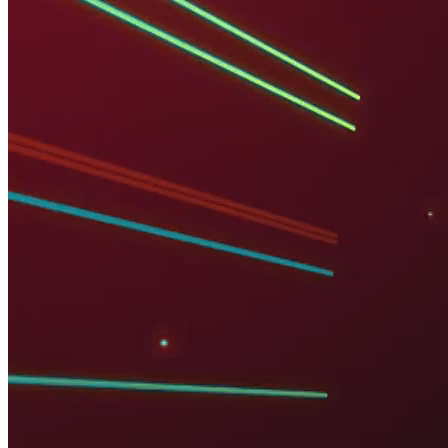
TẠP CHÍ NGÂN HÀNG
BỎ ROOM TÍN DỤNG: CÁC NGÂN HÀNG LIỆU CÓ BỨT
PHÁ?
Nguồn: SCTV8 - VITV