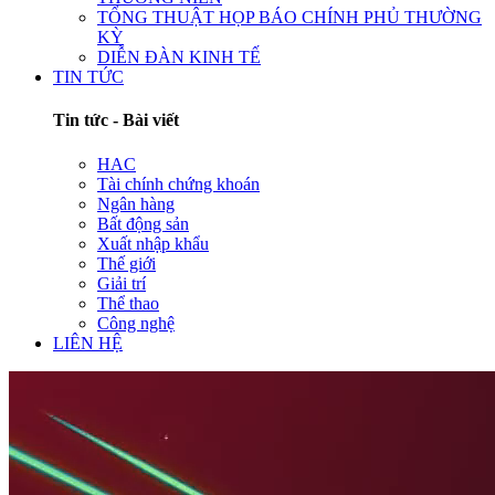
TỔNG THUẬT HỌP BÁO CHÍNH PHỦ THƯỜNG
KỲ
DIỄN ĐÀN KINH TẾ
TIN TỨC
Tin tức - Bài viết
HAC
Tài chính chứng khoán
Ngân hàng
Bất động sản
Xuất nhập khẩu
Thế giới
Giải trí
Thể thao
Công nghệ
LIÊN HỆ