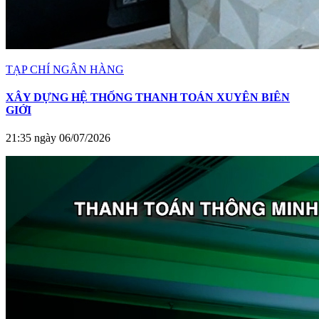
TẠP CHÍ NGÂN HÀNG
XÂY DỰNG HỆ THỐNG THANH TOÁN XUYÊN BIÊN
GIỚI
21:35 ngày 06/07/2026