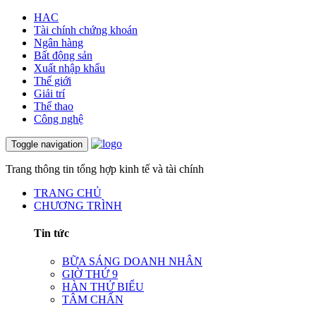
HAC
Tài chính chứng khoán
Ngân hàng
Bất động sản
Xuất nhập khẩu
Thế giới
Giải trí
Thể thao
Công nghệ
Toggle navigation
Trang thông tin tổng hợp kinh tế và tài chính
TRANG CHỦ
CHƯƠNG TRÌNH
Tin tức
BỮA SÁNG DOANH NHÂN
GIỜ THỨ 9
HÀN THỬ BIỂU
TÂM CHẤN