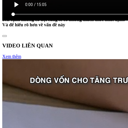
Điều này được cho là sẽ giúp giải phóng nguồn lực tín dụng,
khơi thông dòng vốn trong nền kinh tế. Tuy nhiên, việc gỡ bỏ
room tín dụng cũng cần có lộ trình phù hợp và khi gỡ bỏ thì
bên cạnh những cơ hội cũng sẽ có những thách thức nhất định.
Và để hiểu rõ hơn về vấn đề này
VIDEO LIÊN QUAN
Xem thêm