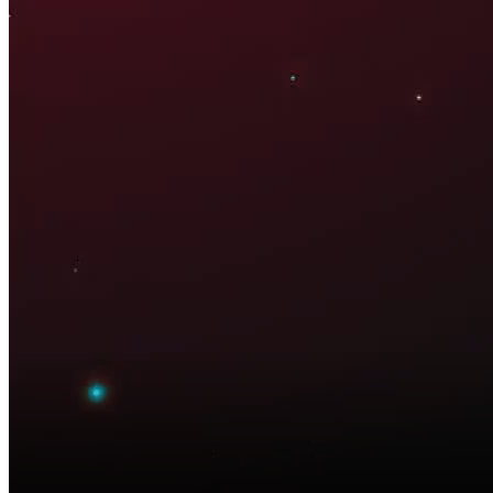
21:35 ngày 18/08/2025
Bắt đầu tại
Chia sẻ
"room" tín dụng hay còn gọi là hạn mức tín dụng đã được
Ngân hàng nhà nước sử dụng như một chiếc “van” để kiểm
soát cung tiền ra nền kinh tế. Tuy nhiên, phương pháp điều
hành này đang được cho là không phù hợp và phát sinh nhiều
bất cập, khiến nhiều ngân hàng dư tiền vẫn không thể cho vay,
còn người vay thì cũng không thể tiếp cận tín dụng do ngân
hàng đã chạm đến mức cho vay tối đa. Mới đây, Thủ tướng
Chính Phủ Phạm Minh Chính đã yêu cầu Ngân hàng Nhà
nước khẩn trương gỡ bỏ công cụ hành chính trong điều hành
tăng trưởng tín dụng – cụ thể là chấm dứt việc giao chỉ tiêu tín
dụng cho từng ngân hàng thương mại và thay vào đó là cơ chế
thị trường với bộ tiêu chí kiểm soát an toàn tín dụng rõ ràng.