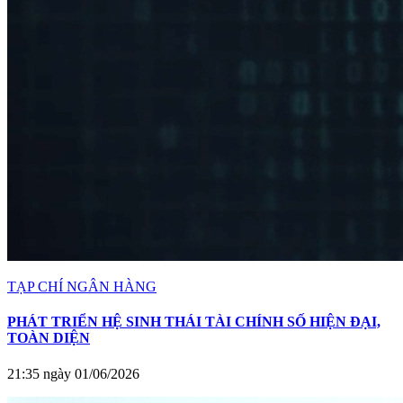
TẠP CHÍ NGÂN HÀNG
PHÁT TRIỂN HỆ SINH THÁI TÀI CHÍNH SỐ HIỆN ĐẠI,
TOÀN DIỆN
21:35 ngày 01/06/2026