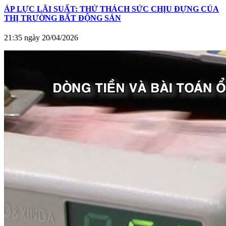
ÁP LỰC LÃI SUẤT: THỬ THÁCH SỨC CHỊU ĐỰNG CỦA
THỊ TRƯỜNG BẤT ĐỘNG SẢN
21:35 ngày 20/04/2026