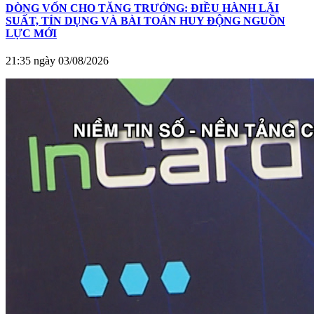
DÒNG VỐN CHO TĂNG TRƯỞNG: ĐIỀU HÀNH LÃI
SUẤT, TÍN DỤNG VÀ BÀI TOÁN HUY ĐỘNG NGUỒN
LỰC MỚI
21:35 ngày 03/08/2026