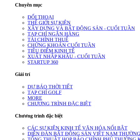
Chuyên mục
ĐỐI THOẠI
THẾ GIỚI SỰ KIỆN
XÂY DỰNG VÀ BẤT ĐỘNG SẢN - CUỐI TUẦN
TẠP CHÍ NGÂN HÀNG
TÀI CHÍNH THUẾ
CHỨNG KHOÁN CUỐI TUẦN
TIÊU ĐIỂM KINH TẾ
XUẤT NHẬP KHẨU - CUỐI TUẦN
STARTUP 360
Giải trí
DỰ BÁO THỜI TIẾT
TẠP CHÍ GOLF
MORE
CHƯƠNG TRÌNH ĐẶC BIỆT
Chương trình đặc biệt
CÁC SỰ KIỆN KINH TẾ VĂN HÓA NỔI BẬT
DIỄN ĐÀN BẤT ĐỘNG SẢN VIỆT NAM THƯỜNG
TỔNG THUẬT HỌP BÁO CHÍNH PHỦ THƯỜNG 