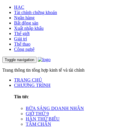
HAC
Tài chính chứng khoán
Ngân hàng
Bất động sản
Xuất nhập khẩu
Thế giới
Giải trí
Thể thao
Công nghệ
Toggle navigation
Trang thông tin tổng hợp kinh tế và tài chính
TRANG CHỦ
CHƯƠNG TRÌNH
Tin tức
BỮA SÁNG DOANH NHÂN
GIỜ THỨ 9
HÀN THỬ BIỂU
TÂM CHẤN