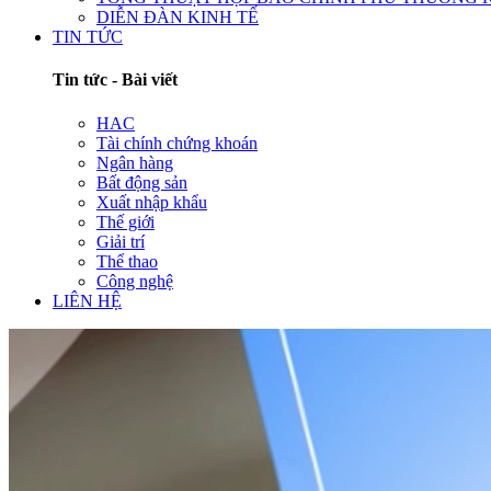
DIỄN ĐÀN KINH TẾ
TIN TỨC
Tin tức - Bài viết
HAC
Tài chính chứng khoán
Ngân hàng
Bất động sản
Xuất nhập khẩu
Thế giới
Giải trí
Thể thao
Công nghệ
LIÊN HỆ