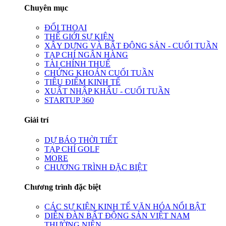
Chuyên mục
ĐỐI THOẠI
THẾ GIỚI SỰ KIỆN
XÂY DỰNG VÀ BẤT ĐỘNG SẢN - CUỐI TUẦN
TẠP CHÍ NGÂN HÀNG
TÀI CHÍNH THUẾ
CHỨNG KHOÁN CUỐI TUẦN
TIÊU ĐIỂM KINH TẾ
XUẤT NHẬP KHẨU - CUỐI TUẦN
STARTUP 360
Giải trí
DỰ BÁO THỜI TIẾT
TẠP CHÍ GOLF
MORE
CHƯƠNG TRÌNH ĐẶC BIỆT
Chương trình đặc biệt
CÁC SỰ KIỆN KINH TẾ VĂN HÓA NỔI BẬT
DIỄN ĐÀN BẤT ĐỘNG SẢN VIỆT NAM
THƯỜNG NIÊN