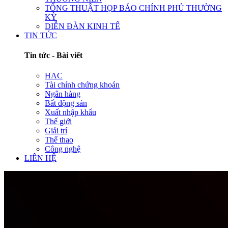
TỔNG THUẬT HỌP BÁO CHÍNH PHỦ THƯỜNG
KỲ
DIỄN ĐÀN KINH TẾ
TIN TỨC
Tin tức - Bài viết
HAC
Tài chính chứng khoán
Ngân hàng
Bất động sản
Xuất nhập khẩu
Thế giới
Giải trí
Thể thao
Công nghệ
LIÊN HỆ