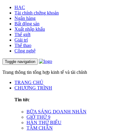
HAC
Tài chính chứng khoán
Ngân hàng
Bất động sản
Xuất nhập khẩu
Thế giới
Giải trí
Thể thao
Công nghệ
Toggle navigation
Trang thông tin tổng hợp kinh tế và tài chính
TRANG CHỦ
CHƯƠNG TRÌNH
Tin tức
BỮA SÁNG DOANH NHÂN
GIỜ THỨ 9
HÀN THỬ BIỂU
TÂM CHẤN