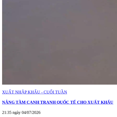
XUẤT NHẬP KHẨU - CUỐI TUẦN
NÂNG TẦM CẠNH TRANH QUỐC TẾ CHO XUẤT KHẨU
21:35 ngày 04/07/2026