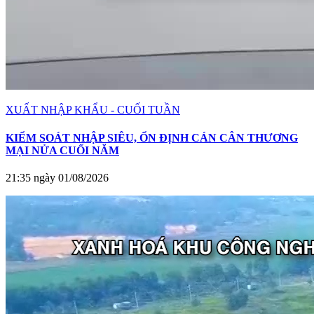
XUẤT NHẬP KHẨU - CUỐI TUẦN
KIỂM SOÁT NHẬP SIÊU, ỔN ĐỊNH CÁN CÂN THƯƠNG
MẠI NỬA CUỐI NĂM
21:35 ngày 01/08/2026