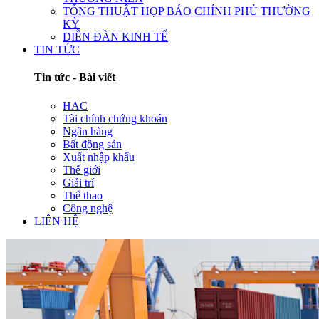
TỔNG THUẬT HỌP BÁO CHÍNH PHỦ THƯỜNG
KỲ
DIỄN ĐÀN KINH TẾ
TIN TỨC
Tin tức - Bài viết
HAC
Tài chính chứng khoán
Ngân hàng
Bất động sản
Xuất nhập khẩu
Thế giới
Giải trí
Thể thao
Công nghệ
LIÊN HỆ