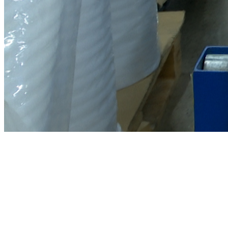
XUẤT NHẬP KHẨU - CUỐI TUẦN
DOANH NGHIỆP BAO BÌ VIỆT NAM TRÊN HÀNH TRÌNH
XANH HOÁ
21:35 ngày 02/05/2026