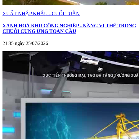
XUẤT NHẬP KHẨU - CUỐI TUẦN
XANH HOÁ KHU CÔNG NGHIỆP - NÂNG VỊ THẾ TRONG
CHUỖI CUNG ỨNG TOÀN CẦU
21:35 ngày 25/07/2026