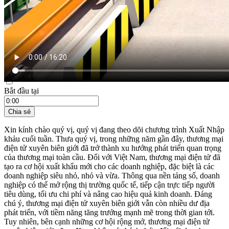
21:35 ngày 18/04/2026
Bắt đầu tại
Chia sẻ
Xin kính chào quý vị, quý vị đang theo dõi chương trình Xuất Nhập
khảu cuối tuần. Thưa quý vị, trong những năm gần đây, thương mại
điện tử xuyên biên giới đã trở thành xu hướng phát triển quan trọng
của thương mại toàn cầu. Đối với Việt Nam, thương mại điện tử đã
tạo ra cơ hội xuất khẩu mới cho các doanh nghiệp, đặc biệt là các
doanh nghiệp siêu nhỏ, nhỏ và vừa. Thông qua nền tảng số, doanh
nghiệp có thể mở rộng thị trường quốc tế, tiếp cận trực tiếp người
tiêu dùng, tối ưu chi phí và nâng cao hiệu quả kinh doanh. Đáng
chú ý, thương mại điện tử xuyên biên giới vẫn còn nhiều dư địa
phát triển, với tiềm năng tăng trưởng mạnh mẽ trong thời gian tới.
Tuy nhiên, bên cạnh những cơ hội rộng mở, thương mại điện tử