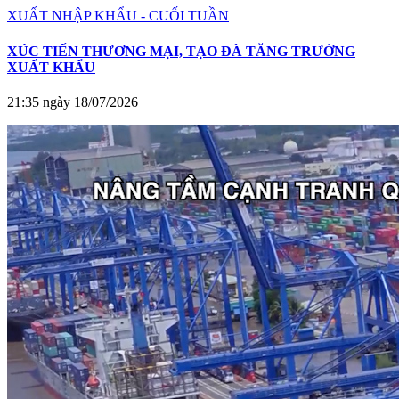
XUẤT NHẬP KHẨU - CUỐI TUẦN
XÚC TIẾN THƯƠNG MẠI, TẠO ĐÀ TĂNG TRƯỞNG
XUẤT KHẨU
21:35 ngày 18/07/2026