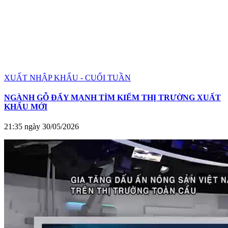
XUẤT NHẬP KHẨU - CUỐI TUẦN
NGÀNH GỖ ĐẨY MẠNH TÌM KIẾM THỊ TRƯỜNG XUẤT
KHẨU MỚI
21:35 ngày 30/05/2026