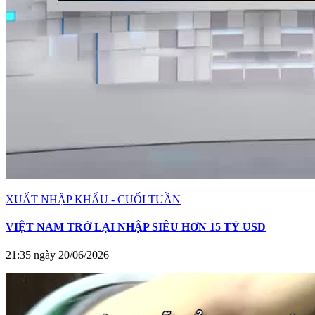
XUẤT NHẬP KHẨU - CUỐI TUẦN
VIỆT NAM TRỞ LẠI NHẬP SIÊU HƠN 15 TỶ USD
21:35 ngày 20/06/2026