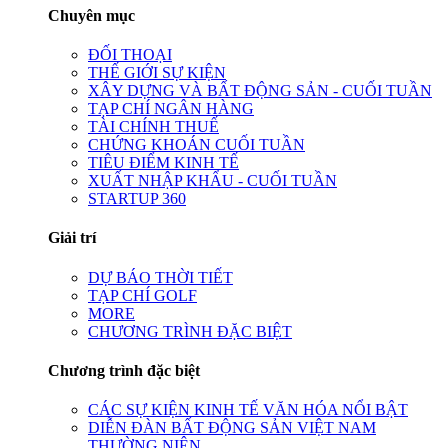
Chuyên mục
ĐỐI THOẠI
THẾ GIỚI SỰ KIỆN
XÂY DỰNG VÀ BẤT ĐỘNG SẢN - CUỐI TUẦN
TẠP CHÍ NGÂN HÀNG
TÀI CHÍNH THUẾ
CHỨNG KHOÁN CUỐI TUẦN
TIÊU ĐIỂM KINH TẾ
XUẤT NHẬP KHẨU - CUỐI TUẦN
STARTUP 360
Giải trí
DỰ BÁO THỜI TIẾT
TẠP CHÍ GOLF
MORE
CHƯƠNG TRÌNH ĐẶC BIỆT
Chương trình đặc biệt
CÁC SỰ KIỆN KINH TẾ VĂN HÓA NỔI BẬT
DIỄN ĐÀN BẤT ĐỘNG SẢN VIỆT NAM
THƯỜNG NIÊN