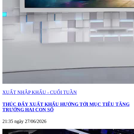
XUẤT NHẬP KHẨU - CUỐI TUẦN
THÚC ĐẨY XUẤT KHẨU HƯỚNG TỚI MỤC TIÊU TĂNG
TRƯỞNG HAI CON SỐ
21:35 ngày 27/06/2026