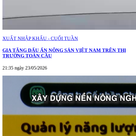
XUẤT NHẬP KHẨU - CUỐI TUẦN
GIA TĂNG DẤU ẤN NÔNG SẢN VIỆT NAM TRÊN THỊ
TRƯỜNG TOÀN CẦU
21:35 ngày 23/05/2026