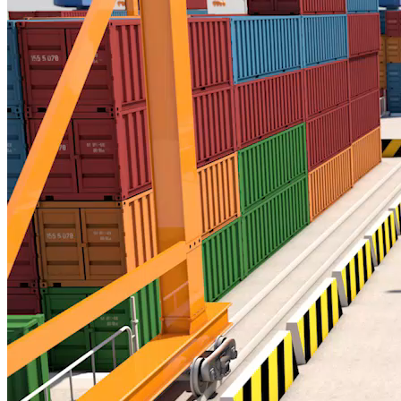
XUẤT NHẬP KHẨU - CUỐI TUẦN
KHAI PHÁ TIỀM NĂNG XUẤT KHẨU QUA THƯƠNG
MẠI ĐIỆN TỬ XUYÊN BIÊN GIỚI
Nguồn: SCTV8 - VITV