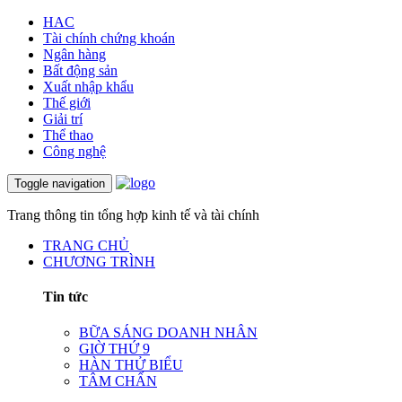
HAC
Tài chính chứng khoán
Ngân hàng
Bất động sản
Xuất nhập khẩu
Thế giới
Giải trí
Thể thao
Công nghệ
Toggle navigation
Trang thông tin tổng hợp kinh tế và tài chính
TRANG CHỦ
CHƯƠNG TRÌNH
Tin tức
BỮA SÁNG DOANH NHÂN
GIỜ THỨ 9
HÀN THỬ BIỂU
TÂM CHẤN