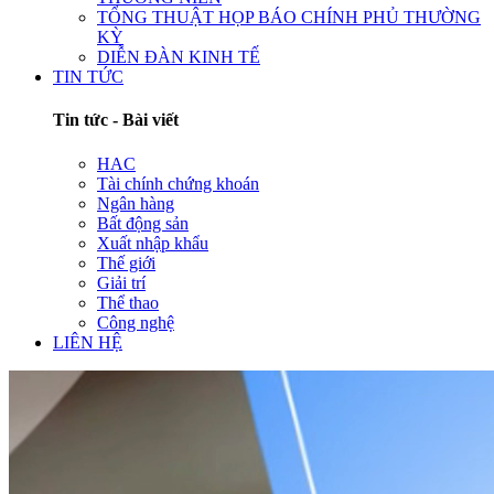
TỔNG THUẬT HỌP BÁO CHÍNH PHỦ THƯỜNG
KỲ
DIỄN ĐÀN KINH TẾ
TIN TỨC
Tin tức - Bài viết
HAC
Tài chính chứng khoán
Ngân hàng
Bất động sản
Xuất nhập khẩu
Thế giới
Giải trí
Thể thao
Công nghệ
LIÊN HỆ