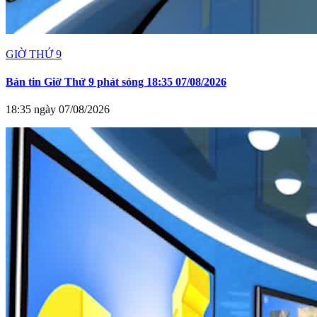
GIỜ THỨ 9
Bản tin Giờ Thứ 9 phát sóng 18:35 07/08/2026
18:35 ngày 07/08/2026