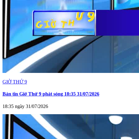
GIỜ THỨ 9
Bản tin Giờ Thứ 9 phát sóng 18:35 31/07/2026
18:35 ngày 31/07/2026