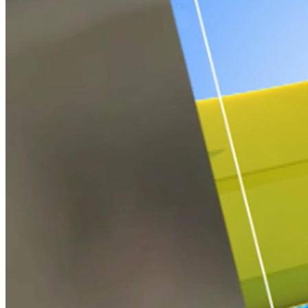
GIỜ THỨ 9
Nguồn: SCTV8 - VITV
18:35 ngày 17/06/2026