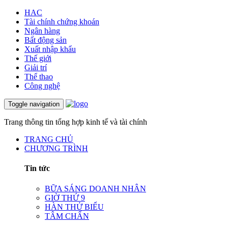
HAC
Tài chính chứng khoán
Ngân hàng
Bất động sản
Xuất nhập khẩu
Thế giới
Giải trí
Thể thao
Công nghệ
Toggle navigation
Trang thông tin tổng hợp kinh tế và tài chính
TRANG CHỦ
CHƯƠNG TRÌNH
Tin tức
BỮA SÁNG DOANH NHÂN
GIỜ THỨ 9
HÀN THỬ BIỂU
TÂM CHẤN