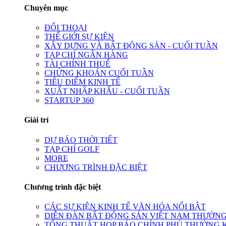
Chuyên mục
ĐỐI THOẠI
THẾ GIỚI SỰ KIỆN
XÂY DỰNG VÀ BẤT ĐỘNG SẢN - CUỐI TUẦN
TẠP CHÍ NGÂN HÀNG
TÀI CHÍNH THUẾ
CHỨNG KHOÁN CUỐI TUẦN
TIÊU ĐIỂM KINH TẾ
XUẤT NHẬP KHẨU - CUỐI TUẦN
STARTUP 360
Giải trí
DỰ BÁO THỜI TIẾT
TẠP CHÍ GOLF
MORE
CHƯƠNG TRÌNH ĐẶC BIỆT
Chương trình đặc biệt
CÁC SỰ KIỆN KINH TẾ VĂN HÓA NỔI BẬT
DIỄN ĐÀN BẤT ĐỘNG SẢN VIỆT NAM THƯỜNG
TỔNG THUẬT HỌP BÁO CHÍNH PHỦ THƯỜNG 