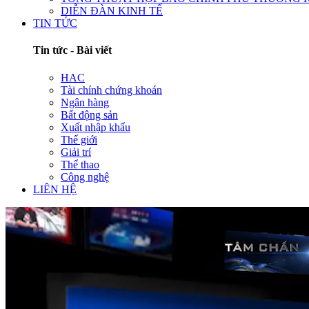
DIỄN ĐÀN KINH TẾ
TIN TỨC
Tin tức - Bài viết
HAC
Tài chính chứng khoán
Ngân hàng
Bất động sản
Xuất nhập khẩu
Thế giới
Giải trí
Thể thao
Công nghệ
LIÊN HỆ