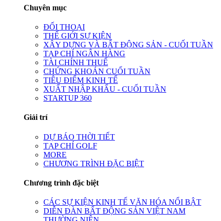
Chuyên mục
ĐỐI THOẠI
THẾ GIỚI SỰ KIỆN
XÂY DỰNG VÀ BẤT ĐỘNG SẢN - CUỐI TUẦN
TẠP CHÍ NGÂN HÀNG
TÀI CHÍNH THUẾ
CHỨNG KHOÁN CUỐI TUẦN
TIÊU ĐIỂM KINH TẾ
XUẤT NHẬP KHẨU - CUỐI TUẦN
STARTUP 360
Giải trí
DỰ BÁO THỜI TIẾT
TẠP CHÍ GOLF
MORE
CHƯƠNG TRÌNH ĐẶC BIỆT
Chương trình đặc biệt
CÁC SỰ KIỆN KINH TẾ VĂN HÓA NỔI BẬT
DIỄN ĐÀN BẤT ĐỘNG SẢN VIỆT NAM
THƯỜNG NIÊN