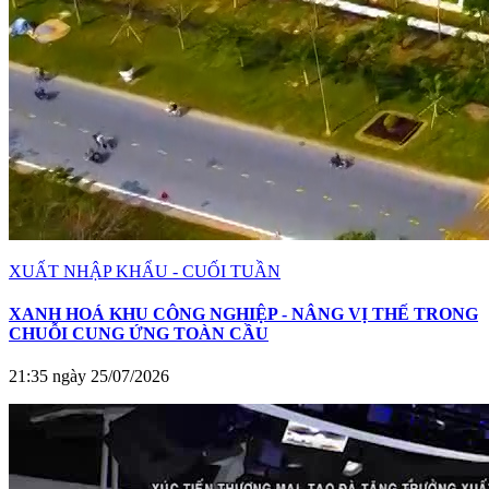
XUẤT NHẬP KHẨU - CUỐI TUẦN
XANH HOÁ KHU CÔNG NGHIỆP - NÂNG VỊ THẾ TRONG
CHUỖI CUNG ỨNG TOÀN CẦU
21:35 ngày 25/07/2026