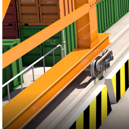
Bắt đầu tại
Chia sẻ
Theo thông tin từ Bộ Công Thương, tổng kim ngạch xuất nhập
khẩu hàng hóa Việt Nam năm 2025 đã tăng 18,2% so với 2024,
trong đó xuất khẩu tăng 17%, nhập khẩu tăng 19,4%. 36 mặt hàng
đạt kim ngạch xuất khẩu trên 1 tỷ USD, trong đó có 8 mặt hàng đạt
trên 10 tỷ USD.
Có được kết quả đó, vai trò của các hoạt động xúc tiến thương mại,
đa dạng hoá thị trường xuất khẩu là rất rõ nét. Vậy bức tranh toàn
cảnh các hoạt động này của Việt Nam trong thời gian đã diễn ra như
thế nào?