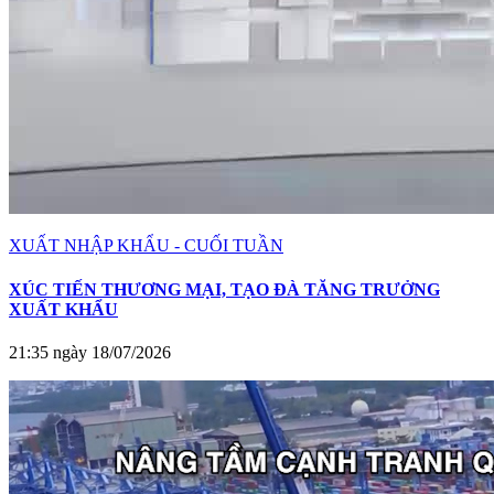
XUẤT NHẬP KHẨU - CUỐI TUẦN
XÚC TIẾN THƯƠNG MẠI, TẠO ĐÀ TĂNG TRƯỞNG
XUẤT KHẨU
21:35 ngày 18/07/2026