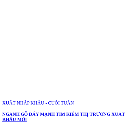
XUẤT NHẬP KHẨU - CUỐI TUẦN
NGÀNH GỖ ĐẨY MẠNH TÌM KIẾM THỊ TRƯỜNG XUẤT
KHẨU MỚI