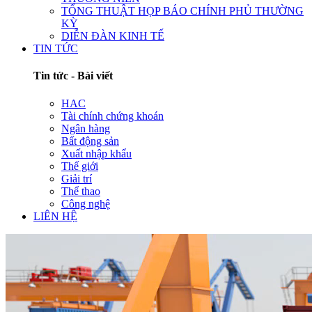
TỔNG THUẬT HỌP BÁO CHÍNH PHỦ THƯỜNG
KỲ
DIỄN ĐÀN KINH TẾ
TIN TỨC
Tin tức - Bài viết
HAC
Tài chính chứng khoán
Ngân hàng
Bất động sản
Xuất nhập khẩu
Thế giới
Giải trí
Thể thao
Công nghệ
LIÊN HỆ