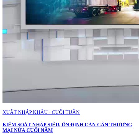
XUẤT NHẬP KHẨU - CUỐI TUẦN
KIỂM SOÁT NHẬP SIÊU, ỔN ĐỊNH CÁN CÂN THƯƠNG
MẠI NỬA CUỐI NĂM