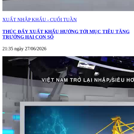
XUẤT NHẬP KHẨU - CUỐI TUẦN
THÚC ĐẨY XUẤT KHẨU HƯỚNG TỚI MỤC TIÊU TĂNG
TRƯỞNG HAI CON SỐ
21:35 ngày 27/06/2026