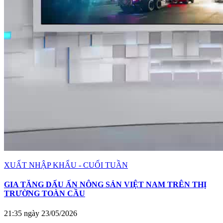
XUẤT NHẬP KHẨU - CUỐI TUẦN
GIA TĂNG DẤU ẤN NÔNG SẢN VIỆT NAM TRÊN THỊ
TRƯỜNG TOÀN CẦU
21:35 ngày 23/05/2026