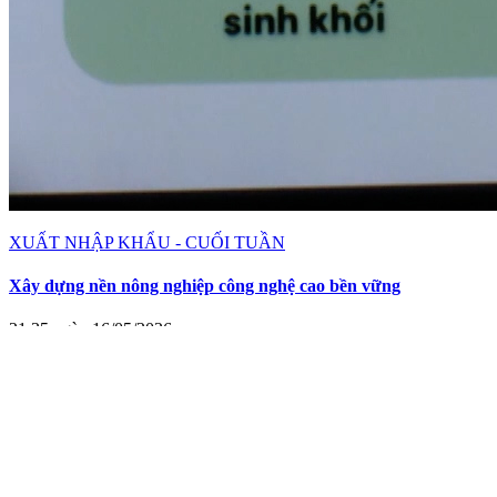
XUẤT NHẬP KHẨU - CUỐI TUẦN
Xây dựng nền nông nghiệp công nghệ cao bền vững
21:35 ngày 16/05/2026