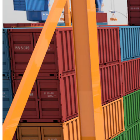
XUẤT NHẬP KHẨU - CUỐI TUẦN
THÚC ĐẨY ĐA DẠNG HOÁ THỊ TRƯỜNG XUẤT KHẨU
Nguồn: SCTV8 - VITV
21:35 ngày 17/01/2026