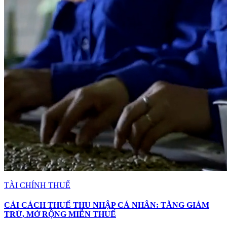
TÀI CHÍNH THUẾ
CẢI CÁCH THUẾ THU NHẬP CÁ NHÂN: TĂNG GIẢM
TRỪ, MỞ RỘNG MIỄN THUẾ