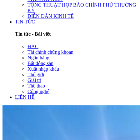
TỔNG THUẬT HỌP BÁO CHÍNH PHỦ THƯỜNG
KỲ
DIỄN ĐÀN KINH TẾ
TIN TỨC
Tin tức - Bài viết
HAC
Tài chính chứng khoán
Ngân hàng
Bất động sản
Xuất nhập khẩu
Thế giới
Giải trí
Thể thao
Công nghệ
LIÊN HỆ