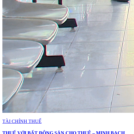
TÀI CHÍNH THUẾ
THUẾ VỚI BẤT ĐỘNG SẢN CHO THUÊ – MINH BẠCH