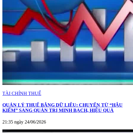
TÀI CHÍNH THUẾ
QUẢN LÝ THUẾ BẰNG DỮ LIỆU: CHUYỂN TỪ “HẬU
KIỂM” SANG QUẢN TRỊ MINH BẠCH, HIỆU QUẢ
21:35 ngày 24/06/2026