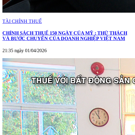
TÀI CHÍNH THUẾ
CHÍNH SÁCH THUẾ 150 NGÀY CỦA MỸ : THỬ THÁCH
VÀ BƯỚC CHUYỂN CỦA DOANH NGHIỆP VIỆT NAM
21:35 ngày 01/04/2026