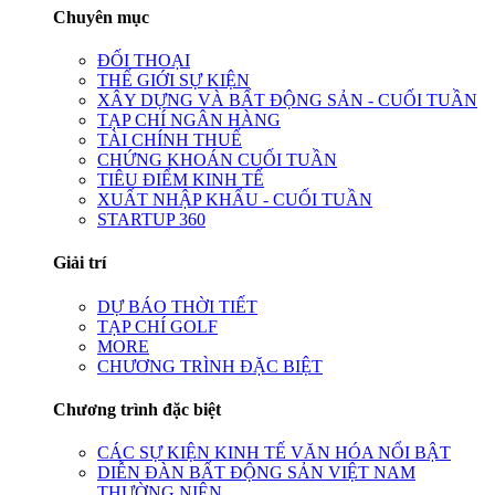
Chuyên mục
ĐỐI THOẠI
THẾ GIỚI SỰ KIỆN
XÂY DỰNG VÀ BẤT ĐỘNG SẢN - CUỐI TUẦN
TẠP CHÍ NGÂN HÀNG
TÀI CHÍNH THUẾ
CHỨNG KHOÁN CUỐI TUẦN
TIÊU ĐIỂM KINH TẾ
XUẤT NHẬP KHẨU - CUỐI TUẦN
STARTUP 360
Giải trí
DỰ BÁO THỜI TIẾT
TẠP CHÍ GOLF
MORE
CHƯƠNG TRÌNH ĐẶC BIỆT
Chương trình đặc biệt
CÁC SỰ KIỆN KINH TẾ VĂN HÓA NỔI BẬT
DIỄN ĐÀN BẤT ĐỘNG SẢN VIỆT NAM
THƯỜNG NIÊN