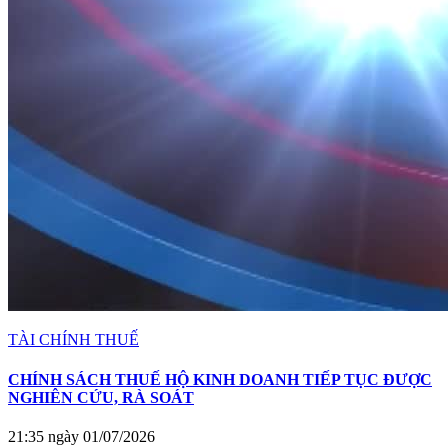
TÀI CHÍNH THUẾ
CHÍNH SÁCH THUẾ HỘ KINH DOANH TIẾP TỤC ĐƯỢC
NGHIÊN CỨU, RÀ SOÁT
21:35 ngày 01/07/2026