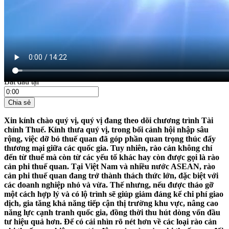
21:35 ngày 16/07/2025
Bắt đầu tại
Chia sẻ
Xin kính chào quý vị, quý vị đang theo dõi chương trình Tài
chính Thuế. Kính thưa quý vị, trong bối cảnh hội nhập sâu
rộng, việc dỡ bỏ thuế quan đã góp phần quan trọng thúc đẩy
thương mại giữa các quốc gia. Tuy nhiên, rào cản không chỉ
đến từ thuế mà còn từ các yếu tố khác hay còn được gọi là rào
cản phi thuế quan. Tại Việt Nam và nhiều nước ASEAN, rào
cản phi thuế quan đang trở thành thách thức lớn, đặc biệt với
các doanh nghiệp nhỏ và vừa. Thế nhưng, nếu được tháo gỡ
một cách hợp lý và có lộ trình sẽ giúp giảm đáng kể chi phí giao
dịch, gia tăng khả năng tiếp cận thị trường khu vực, nâng cao
năng lực cạnh tranh quốc gia, đồng thời thu hút dòng vốn đầu
tư hiệu quả hơn. Để có cái nhìn rõ nét hơn về các loại rào cản