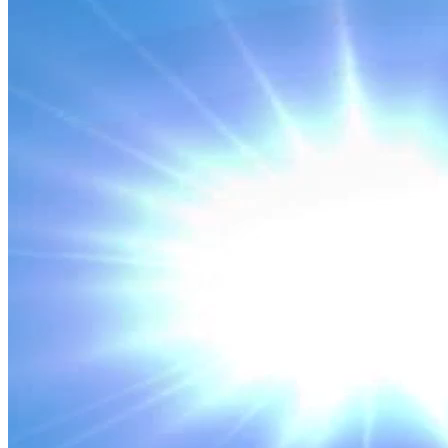
TÀI CHÍNH THUẾ
Gỡ rào cản phi thuế quan, khơi thông thương mại đầu tư
Nguồn: SCTV8 - VITV