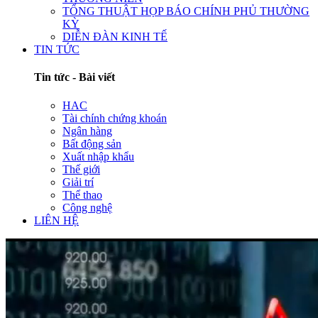
TỔNG THUẬT HỌP BÁO CHÍNH PHỦ THƯỜNG
KỲ
DIỄN ĐÀN KINH TẾ
TIN TỨC
Tin tức - Bài viết
HAC
Tài chính chứng khoán
Ngân hàng
Bất động sản
Xuất nhập khẩu
Thế giới
Giải trí
Thể thao
Công nghệ
LIÊN HỆ