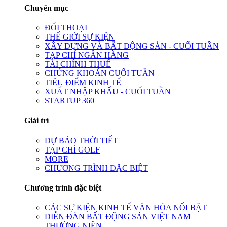
Chuyên mục
ĐỐI THOẠI
THẾ GIỚI SỰ KIỆN
XÂY DỰNG VÀ BẤT ĐỘNG SẢN - CUỐI TUẦN
TẠP CHÍ NGÂN HÀNG
TÀI CHÍNH THUẾ
CHỨNG KHOÁN CUỐI TUẦN
TIÊU ĐIỂM KINH TẾ
XUẤT NHẬP KHẨU - CUỐI TUẦN
STARTUP 360
Giải trí
DỰ BÁO THỜI TIẾT
TẠP CHÍ GOLF
MORE
CHƯƠNG TRÌNH ĐẶC BIỆT
Chương trình đặc biệt
CÁC SỰ KIỆN KINH TẾ VĂN HÓA NỔI BẬT
DIỄN ĐÀN BẤT ĐỘNG SẢN VIỆT NAM
THƯỜNG NIÊN