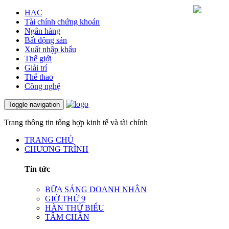
HAC
Tài chính chứng khoán
Ngân hàng
Bất động sản
Xuất nhập khẩu
Thế giới
Giải trí
Thể thao
Công nghệ
Toggle navigation
Trang thông tin tổng hợp kinh tế và tài chính
TRANG CHỦ
CHƯƠNG TRÌNH
Tin tức
BỮA SÁNG DOANH NHÂN
GIỜ THỨ 9
HÀN THỬ BIỂU
TÂM CHẤN