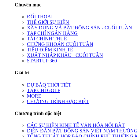
Chuyên mục
ĐỐI THOẠI
THẾ GIỚI SỰ KIỆN
XÂY DỰNG VÀ BẤT ĐỘNG SẢN - CUỐI TUẦN
TẠP CHÍ NGÂN HÀNG
TÀI CHÍNH THUẾ
CHỨNG KHOÁN CUỐI TUẦN
TIÊU ĐIỂM KINH TẾ
XUẤT NHẬP KHẨU - CUỐI TUẦN
STARTUP 360
Giải trí
DỰ BÁO THỜI TIẾT
TẠP CHÍ GOLF
MORE
CHƯƠNG TRÌNH ĐẶC BIỆT
Chương trình đặc biệt
CÁC SỰ KIỆN KINH TẾ VĂN HÓA NỔI BẬT
DIỄN ĐÀN BẤT ĐỘNG SẢN VIỆT NAM THƯỜNG
TỔNG THUẬT HỌP BÁO CHÍNH PHỦ THƯỜNG 