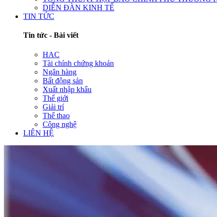
DIỄN ĐÀN KINH TẾ
TIN TỨC
Tin tức - Bài viết
HAC
Tài chính chứng khoán
Ngân hàng
Bất động sản
Xuất nhập khẩu
Thế giới
Giải trí
Thể thao
Công nghệ
LIÊN HỆ