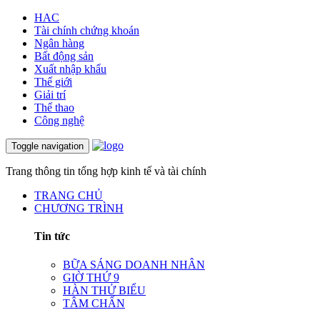
HAC
Tài chính chứng khoán
Ngân hàng
Bất động sản
Xuất nhập khẩu
Thế giới
Giải trí
Thể thao
Công nghệ
Toggle navigation
Trang thông tin tổng hợp kinh tế và tài chính
TRANG CHỦ
CHƯƠNG TRÌNH
Tin tức
BỮA SÁNG DOANH NHÂN
GIỜ THỨ 9
HÀN THỬ BIỂU
TÂM CHẤN