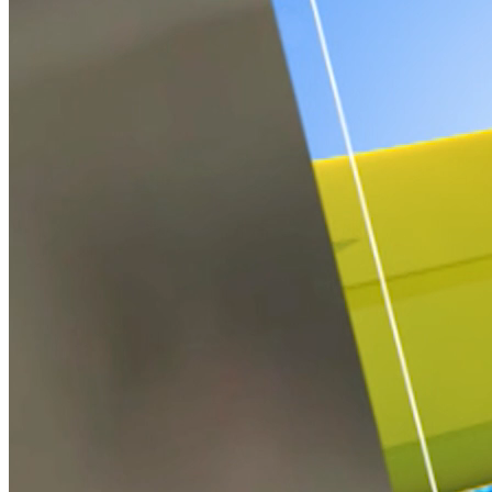
GIỜ THỨ 9
Nguồn: SCTV8 - VITV
18:35 ngày 16/04/2025