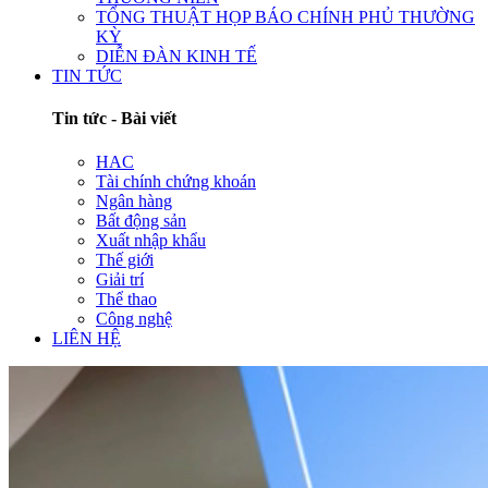
TỔNG THUẬT HỌP BÁO CHÍNH PHỦ THƯỜNG
KỲ
DIỄN ĐÀN KINH TẾ
TIN TỨC
Tin tức - Bài viết
HAC
Tài chính chứng khoán
Ngân hàng
Bất động sản
Xuất nhập khẩu
Thế giới
Giải trí
Thể thao
Công nghệ
LIÊN HỆ