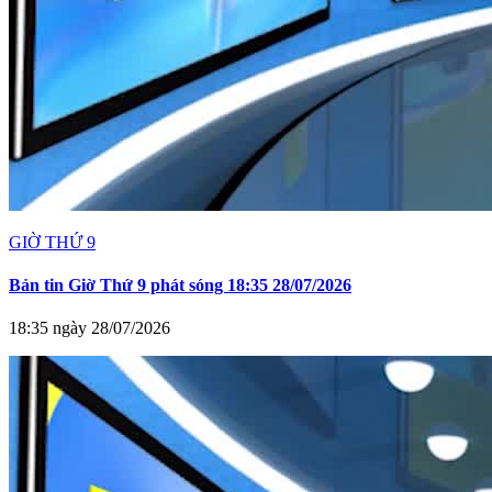
GIỜ THỨ 9
Bản tin Giờ Thứ 9 phát sóng 18:35 28/07/2026
18:35 ngày 28/07/2026