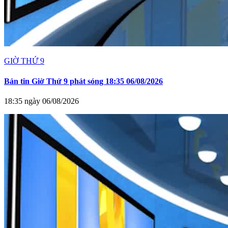
GIỜ THỨ 9
Bản tin Giờ Thứ 9 phát sóng 18:35 06/08/2026
18:35 ngày 06/08/2026