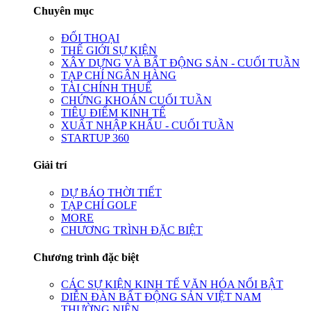
Chuyên mục
ĐỐI THOẠI
THẾ GIỚI SỰ KIỆN
XÂY DỰNG VÀ BẤT ĐỘNG SẢN - CUỐI TUẦN
TẠP CHÍ NGÂN HÀNG
TÀI CHÍNH THUẾ
CHỨNG KHOÁN CUỐI TUẦN
TIÊU ĐIỂM KINH TẾ
XUẤT NHẬP KHẨU - CUỐI TUẦN
STARTUP 360
Giải trí
DỰ BÁO THỜI TIẾT
TẠP CHÍ GOLF
MORE
CHƯƠNG TRÌNH ĐẶC BIỆT
Chương trình đặc biệt
CÁC SỰ KIỆN KINH TẾ VĂN HÓA NỔI BẬT
DIỄN ĐÀN BẤT ĐỘNG SẢN VIỆT NAM
THƯỜNG NIÊN