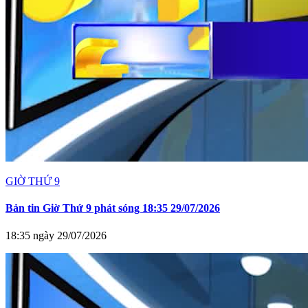
GIỜ THỨ 9
Bản tin Giờ Thứ 9 phát sóng 18:35 29/07/2026
18:35 ngày 29/07/2026