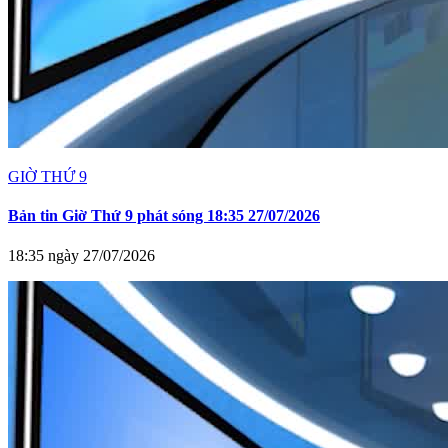
GIỜ THỨ 9
Bản tin Giờ Thứ 9 phát sóng 18:35 27/07/2026
18:35 ngày 27/07/2026