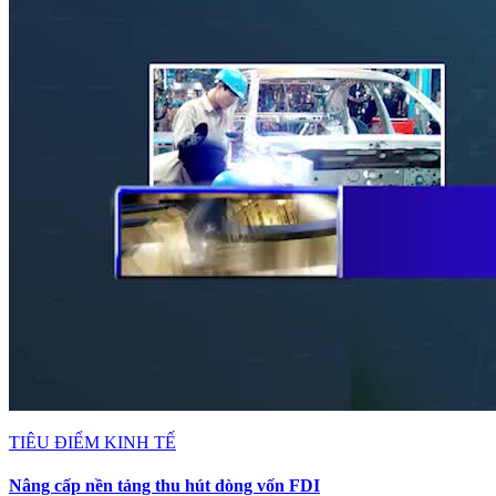
TIÊU ĐIỂM KINH TẾ
Nâng cấp nền tảng thu hút dòng vốn FDI