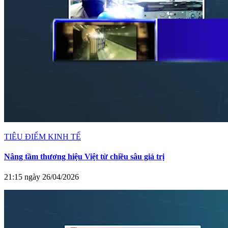
TIÊU ĐIỂM KINH TẾ
Nâng tầm thương hiệu Việt từ chiều sâu giá trị
21:15 ngày 26/04/2026