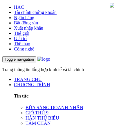
HAC
Tài chính chứng khoán
Ngân hàng
Bất động sản
Xuất nhập khẩu
Thế giới
Giải trí
Thể thao
Công nghệ
Toggle navigation
Trang thông tin tổng hợp kinh tế và tài chính
TRANG CHỦ
CHƯƠNG TRÌNH
Tin tức
BỮA SÁNG DOANH NHÂN
GIỜ THỨ 9
HÀN THỬ BIỂU
TÂM CHẤN