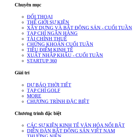
Chuyên mục
ĐỐI THOẠI
THẾ GIỚI SỰ KIỆN
XÂY DỰNG VÀ BẤT ĐỘNG SẢN - CUỐI TUẦN
TẠP CHÍ NGÂN HÀNG
TÀI CHÍNH THUẾ
CHỨNG KHOÁN CUỐI TUẦN
TIÊU ĐIỂM KINH TẾ
XUẤT NHẬP KHẨU - CUỐI TUẦN
STARTUP 360
Giải trí
DỰ BÁO THỜI TIẾT
TẠP CHÍ GOLF
MORE
CHƯƠNG TRÌNH ĐẶC BIỆT
Chương trình đặc biệt
CÁC SỰ KIỆN KINH TẾ VĂN HÓA NỔI BẬT
DIỄN ĐÀN BẤT ĐỘNG SẢN VIỆT NAM
THƯỜNG NIÊN