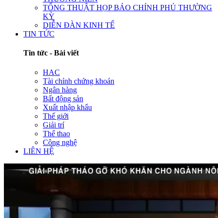
TỔNG THUẬT HỌP BÁO CHÍNH PHỦ THƯỜNG
KỲ
DIỄN ĐÀN KINH TẾ
TIN TỨC
Tin tức - Bài viết
HAC
Tài chính chứng khoán
Ngân hàng
Bất động sản
Xuất nhập khẩu
Thế giới
Giải trí
Thể thao
Công nghệ
LIÊN HỆ