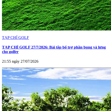
TẠP CHÍ GOLF
TẠP CHÍ GOLF 27/7/2026: Bài tập bổ trợ phần bụng và lưng
cho golfer
21:55 ngày 27/07/2026