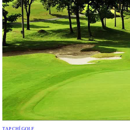
TẠP CHÍ GOLF