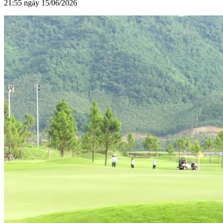
21:55 ngày 15/06/2026