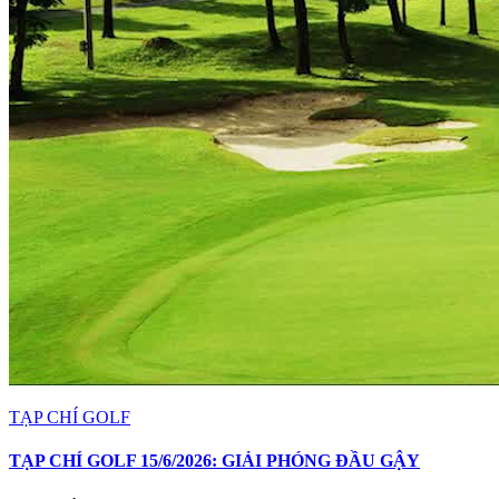
TẠP CHÍ GOLF
TẠP CHÍ GOLF 15/6/2026: GIẢI PHÓNG ĐẦU GẬY