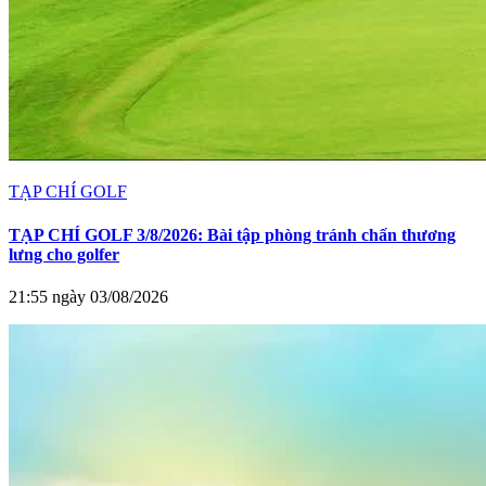
TẠP CHÍ GOLF
TẠP CHÍ GOLF 3/8/2026: Bài tập phòng tránh chấn thương
lưng cho golfer
21:55 ngày 03/08/2026