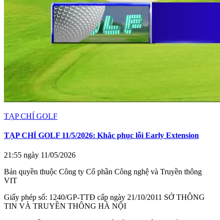
TẠP CHÍ GOLF
TẠP CHÍ GOLF 11/5/2026: Khắc phục lỗi Early Extension
21:55 ngày 11/05/2026
Bản quyền thuộc Công ty Cổ phần Công nghệ và Truyền thông
VIT
Giấy phép số: 1240/GP-TTĐ cấp ngày 21/10/2011 SỞ THÔNG
TIN VÀ TRUYỀN THÔNG HÀ NỘI