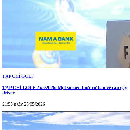
TẠP CHÍ GOLF
TẠP CHÍ GOLF 25/5/2026: Một số kiến thức cơ bản về cán gậy
driver
21:55 ngày 25/05/2026