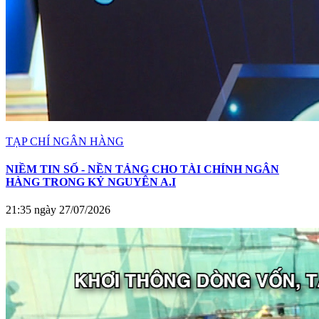
TẠP CHÍ NGÂN HÀNG
NIỀM TIN SỐ - NỀN TẢNG CHO TÀI CHÍNH NGÂN
HÀNG TRONG KỶ NGUYÊN A.I
21:35 ngày 27/07/2026