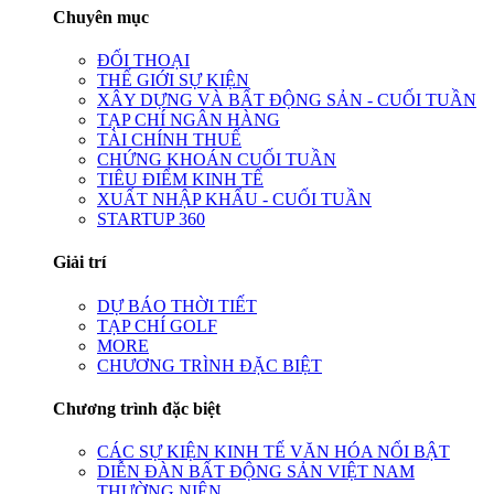
Chuyên mục
ĐỐI THOẠI
THẾ GIỚI SỰ KIỆN
XÂY DỰNG VÀ BẤT ĐỘNG SẢN - CUỐI TUẦN
TẠP CHÍ NGÂN HÀNG
TÀI CHÍNH THUẾ
CHỨNG KHOÁN CUỐI TUẦN
TIÊU ĐIỂM KINH TẾ
XUẤT NHẬP KHẨU - CUỐI TUẦN
STARTUP 360
Giải trí
DỰ BÁO THỜI TIẾT
TẠP CHÍ GOLF
MORE
CHƯƠNG TRÌNH ĐẶC BIỆT
Chương trình đặc biệt
CÁC SỰ KIỆN KINH TẾ VĂN HÓA NỔI BẬT
DIỄN ĐÀN BẤT ĐỘNG SẢN VIỆT NAM
THƯỜNG NIÊN