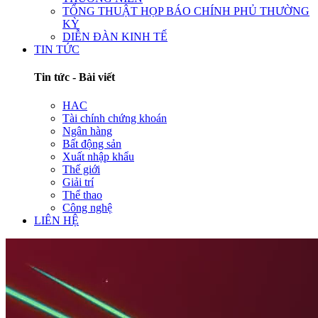
TỔNG THUẬT HỌP BÁO CHÍNH PHỦ THƯỜNG
KỲ
DIỄN ĐÀN KINH TẾ
TIN TỨC
Tin tức - Bài viết
HAC
Tài chính chứng khoán
Ngân hàng
Bất động sản
Xuất nhập khẩu
Thế giới
Giải trí
Thể thao
Công nghệ
LIÊN HỆ