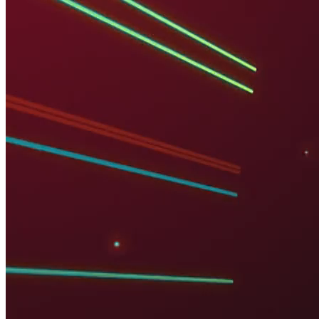
TẠP CHÍ NGÂN HÀNG
KHAI MỞ THỊ TRƯỜNG VỐN XANH QUỐC TẾ TẠI VIỆT
NAM
Nguồn: SCTV8 - VITV