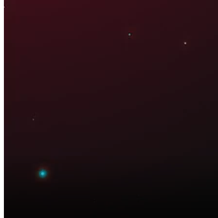
21:35 ngày 15/09/2025
Bắt đầu tại
Chia sẻ
Kinh tế xanh là xu hướng tất yếu của sự phát triển bền vững.
Trong những năm gần đây, câu chuyện tài chính xanh đang trở
thành xu hướng toàn cầu, gắn với chiến lược phát triển bền
vững và mục tiêu phát thải ròng bằng 0 như cam kết mạnh mẽ
của Việt Nam tại COP26. Nhu cầu vốn xanh là rất lớn, nhưng
để tiếp cận và phát huy được dòng vốn xanh - cả trong nước và
quốc tế thì các doanh nghiệp cũng đang phải đối mặt với không
ít thách thức. Để thúc đẩy dòng vốn xanh, hướng tới mục tiêu
Net-Zero, Việt Nam cần có chiến lược và giải pháp để thu hút
các nguồn vốn đầu tư trong và ngoài nước.