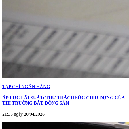
TẠP CHÍ NGÂN HÀNG
ÁP LỰC LÃI SUẤT: THỬ THÁCH SỨC CHỊU ĐỰNG CỦA
THỊ TRƯỜNG BẤT ĐỘNG SẢN
21:35 ngày 20/04/2026