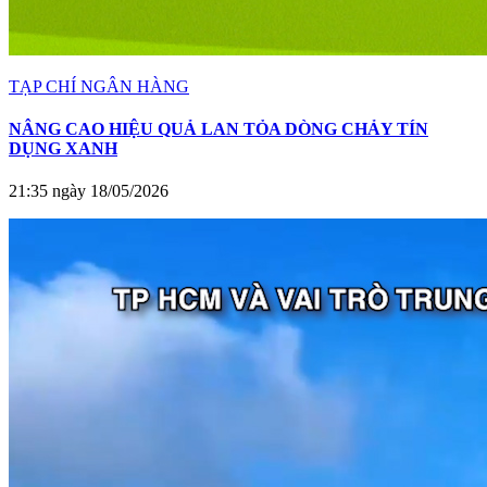
TẠP CHÍ NGÂN HÀNG
NÂNG CAO HIỆU QUẢ LAN TỎA DÒNG CHẢY TÍN
DỤNG XANH
21:35 ngày 18/05/2026