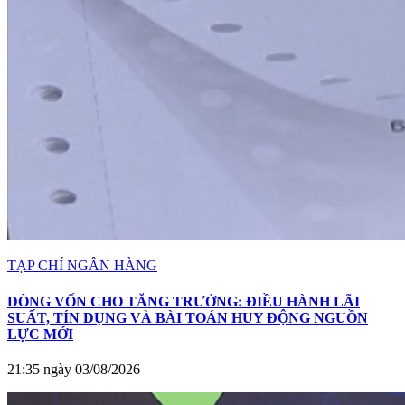
TẠP CHÍ NGÂN HÀNG
DÒNG VỐN CHO TĂNG TRƯỞNG: ĐIỀU HÀNH LÃI
SUẤT, TÍN DỤNG VÀ BÀI TOÁN HUY ĐỘNG NGUỒN
LỰC MỚI
21:35 ngày 03/08/2026