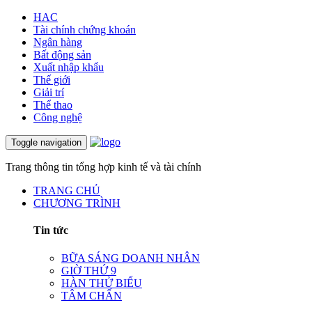
HAC
Tài chính chứng khoán
Ngân hàng
Bất động sản
Xuất nhập khẩu
Thế giới
Giải trí
Thể thao
Công nghệ
Toggle navigation
Trang thông tin tổng hợp kinh tế và tài chính
TRANG CHỦ
CHƯƠNG TRÌNH
Tin tức
BỮA SÁNG DOANH NHÂN
GIỜ THỨ 9
HÀN THỬ BIỂU
TÂM CHẤN