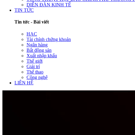
DIỄN ĐÀN KINH TẾ
TIN TỨC
Tin tức - Bài viết
HAC
Tài chính chứng khoán
Ngân hàng
Bất động sản
Xuất nhập khẩu
Thế giới
Giải trí
Thể thao
Công nghệ
LIÊN HỆ