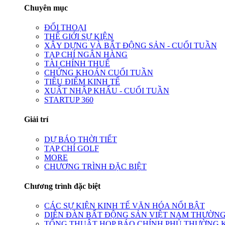
Chuyên mục
ĐỐI THOẠI
THẾ GIỚI SỰ KIỆN
XÂY DỰNG VÀ BẤT ĐỘNG SẢN - CUỐI TUẦN
TẠP CHÍ NGÂN HÀNG
TÀI CHÍNH THUẾ
CHỨNG KHOÁN CUỐI TUẦN
TIÊU ĐIỂM KINH TẾ
XUẤT NHẬP KHẨU - CUỐI TUẦN
STARTUP 360
Giải trí
DỰ BÁO THỜI TIẾT
TẠP CHÍ GOLF
MORE
CHƯƠNG TRÌNH ĐẶC BIỆT
Chương trình đặc biệt
CÁC SỰ KIỆN KINH TẾ VĂN HÓA NỔI BẬT
DIỄN ĐÀN BẤT ĐỘNG SẢN VIỆT NAM THƯỜNG
TỔNG THUẬT HỌP BÁO CHÍNH PHỦ THƯỜNG 