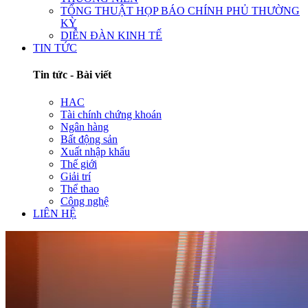
TỔNG THUẬT HỌP BÁO CHÍNH PHỦ THƯỜNG
KỲ
DIỄN ĐÀN KINH TẾ
TIN TỨC
Tin tức - Bài viết
HAC
Tài chính chứng khoán
Ngân hàng
Bất động sản
Xuất nhập khẩu
Thế giới
Giải trí
Thể thao
Công nghệ
LIÊN HỆ