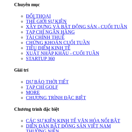
Chuyên mục
ĐỐI THOẠI
THẾ GIỚI SỰ KIỆN
XÂY DỰNG VÀ BẤT ĐỘNG SẢN - CUỐI TUẦN
TẠP CHÍ NGÂN HÀNG
TÀI CHÍNH THUẾ
CHỨNG KHOÁN CUỐI TUẦN
TIÊU ĐIỂM KINH TẾ
XUẤT NHẬP KHẨU - CUỐI TUẦN
STARTUP 360
Giải trí
DỰ BÁO THỜI TIẾT
TẠP CHÍ GOLF
MORE
CHƯƠNG TRÌNH ĐẶC BIỆT
Chương trình đặc biệt
CÁC SỰ KIỆN KINH TẾ VĂN HÓA NỔI BẬT
DIỄN ĐÀN BẤT ĐỘNG SẢN VIỆT NAM
THƯỜNG NIÊN