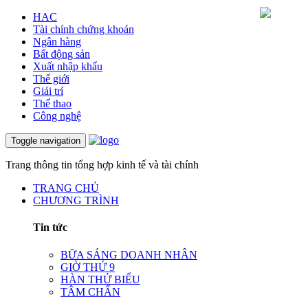
HAC
Tài chính chứng khoán
Ngân hàng
Bất động sản
Xuất nhập khẩu
Thế giới
Giải trí
Thể thao
Công nghệ
Toggle navigation
Trang thông tin tổng hợp kinh tế và tài chính
TRANG CHỦ
CHƯƠNG TRÌNH
Tin tức
BỮA SÁNG DOANH NHÂN
GIỜ THỨ 9
HÀN THỬ BIỂU
TÂM CHẤN